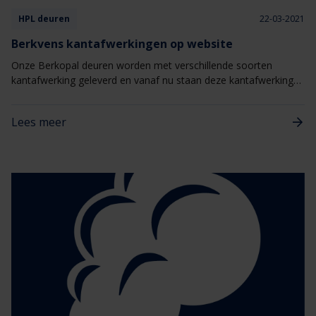
HPL deuren
22-03-2021
Berkvens kantafwerkingen op website
Onze Berkopal deuren worden met verschillende soorten
kantafwerking geleverd en vanaf nu staan deze kantafwerkingen
ook gepresenteerd op onze website. Er is keuze uit een
verdekte hardhouten kantlat, Eproc of Topkant kantafwerking.
Lees meer
Zo waarborgen wij de kwaliteit van HPL-deuren: de binnendeur
is minder kwetsbaar, het kan de levensduur verlengen en in
verschillende gevallen het onderhoud beperken.