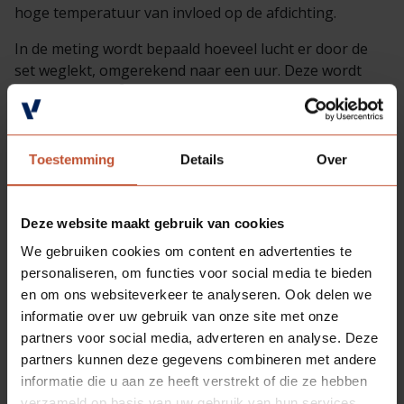
hoge temperatuur van invloed op de afdichting.
In de meting wordt bepaald hoeveel lucht er door de
set weglekt, omgerekend naar een uur. Deze wordt
3
uitgedrukt in m
/uur (ofwel kubieke meters lucht per
uur)
Geschikt bevonden?
Toestemming
Details
Over
Net als bij brand wordt hier ook gesproken over ja of
nee resultaat, dus een set die zeer goed presteert
(geringe lekkage) en een set die net onder het
Deze website maakt gebruik van cookies
maximaal toelaatbare volume presteert worden beide
We gebruiken cookies om content en advertenties te
met een classificatie Sa of S200 bestempeld. Wel is het
personaliseren, om functies voor social media te bieden
een voordeel als een set weinig lekkage laat zien
en om ons websiteverkeer te analyseren. Ook delen we
tijdens de meting, omdat in het geval van een gewenste
informatie over uw gebruik van onze site met onze
uitbreiding van de testresultaten er meer mogelijk is
partners voor social media, adverteren en analyse. Deze
als de lekkage laag is.
partners kunnen deze gegevens combineren met andere
Veiligheid of schijnveiligheid
informatie die u aan ze heeft verstrekt of die ze hebben
Ondanks dat tot het voorjaar van 2019 beide regels
verzameld op basis van uw gebruik van hun services.