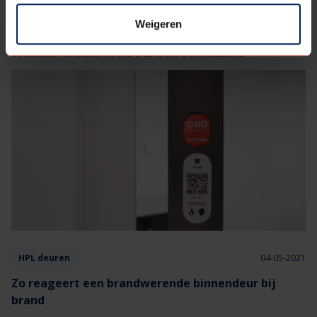
Weigeren
MEER RELEVANTE ARTIKELEN
HPL deuren
04-05-2021
Zo reageert een brandwerende binnendeur bij
brand