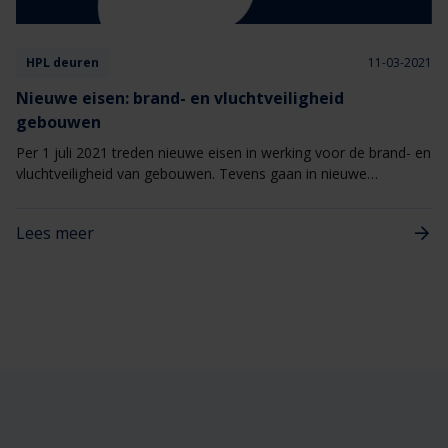
HPL deuren
11-03-2021
Nieuwe eisen: brand- en vluchtveiligheid
gebouwen
Per 1 juli 2021 treden nieuwe eisen in werking voor de brand- en
vluchtveiligheid van gebouwen. Tevens gaan in nieuwe
gebouwen strengere eisen gelden tegen rookverspreiding die
zijn afgestemd op de Europese classificatie Sa en S200.
Lees meer