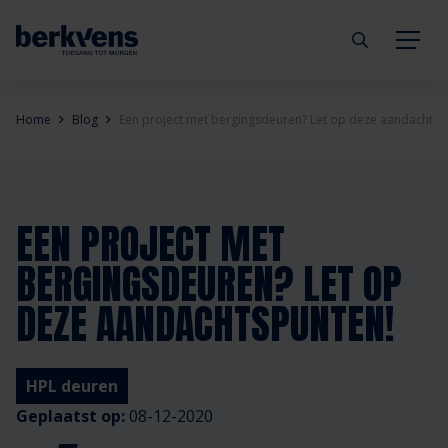
Terug
Terug
Terug
Terug
Terug
Terug
Home
Blog
Een project met bergingsdeuren? Let op deze aandachtsp
Deuren
Eengezinswoning
Aannemer
Inbraakwerend
mijndeur.nl
Blog
Kozijnen
Meergezinswoning
Architect
Brandwerend
Webshop
Organisatie
EEN PROJECT MET
BERGINGSDEUREN? LET OP
Hang- & sluitwerk
Utiliteitsgebouw
Projectontwikkelaar
Geluidwerend
Inspiratie
Duurzaamheid
DEZE AANDACHTSPUNTEN!
Diensten
Prefab woning
Handelspartner
Rookwerend
Verkooppunten
GND Garantiedeuren
HPL deuren
Technische documentatie
Duurzaamheid
Veelgestelde vragen
Werken bij Berkvens
Geplaatst op:
08-12-2020