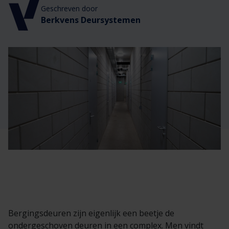
Veelgestelde vragen
Brochures
Geschreven door
Berkvens Deursystemen
Technische documentatie
Veelgestelde vragen
Bergingsdeuren zijn eigenlijk een beetje de
ondergeschoven deuren in een complex. Men vindt