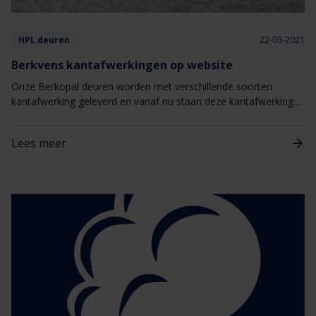
HPL deuren
22-03-2021
Berkvens kantafwerkingen op website
Onze Berkopal deuren worden met verschillende soorten
kantafwerking geleverd en vanaf nu staan deze kantafwerkingen
ook gepresenteerd op onze website. Er is keuze uit een
verdekte hardhouten kantlat, Eproc of Topkant kantafwerking.
Lees meer
Zo waarborgen wij de kwaliteit van HPL-deuren: de binnendeur
is minder kwetsbaar, het kan de levensduur verlengen en in
verschillende gevallen het onderhoud beperken.