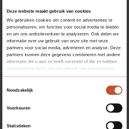
appartementencomplexen, waar niet alleen de
Deze website maakt gebruik van cookies
gebruikers, maar ook fietsen en scooters doorheen
gaan. Door het toepassen van deuren voorzien van
We gebruiken cookies om content en advertenties te
High Pressure Laminate
(HPL) in deze ruimtes, wordt
personaliseren, om functies voor social media te bieden
schade voorkomen en beperk je onderhoud tot een
en om ons websiteverkeer te analyseren. Ook delen we
minimum. Een bergingsdeur voorzien van HPL is
informatie over uw gebruik van onze site met onze
daarom een verstandige keuze. Waarom is een deur
partners voor social media, adverteren en analyse. Deze
voorzien HPL zo geschikt voor intensief gebruik? Het is
partners kunnen deze gegevens combineren met andere
een hardkunststof laagje wat op de deur wordt
informatie die u aan ze heeft verstrekt of die ze hebben
aangebracht, waardoor deze kras-en stootbestendig
verzameld op basis van uw gebruik van hun services.
wordt en dus langer meegaat. Een bergingsdeur
voorzien van HPL is daarnaast een relatief
Toestemmingsselectie
onderhoudsvriendelijke deur, wat wel zo fijn is voor
Noodzakelijk
een bergingsdeur waar de gebruiker niet veel
omkijken naar wilt hebben.
Voorkeuren
Statistieken