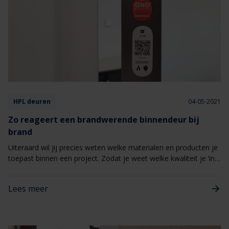
HPL deuren
04-05-2021
Zo reageert een brandwerende binnendeur bij
brand
Uiteraard wil jij precies weten welke materialen en producten je
toepast binnen een project. Zodat je weet welke kwaliteit je ‘in
huis haalt’, weet wat de functie is van verschillende materialen
maar ook vragen weet te beantwoorden van je opdrachtgever.
Lees meer
En zo geldt dat ook voor de brandwerende binnendeuren binnen
jouw bouwprojecten. Maar weet jij precies wat de reactie is van
een brandwerende binnendeur bij brand? En waarom die
brandwerende binnendeuren zo belangrijk zijn? Mocht je nog