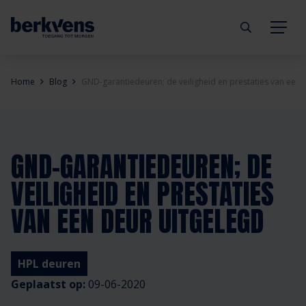
Terug
Terug
Terug
Terug
Terug
Terug
Home
Blog
GND-garantiedeuren; de veiligheid en prestaties van een 
Deuren
Eengezinswoning
Aannemer
Inbraakwerend
mijndeur.nl
Blog
Kozijnen
Meergezinswoning
Architect
Brandwerend
Webshop
Organisatie
GND-GARANTIEDEUREN; DE
VEILIGHEID EN PRESTATIES
Hang- & sluitwerk
Utiliteitsgebouw
Projectontwikkelaar
Geluidwerend
Inspiratie
Duurzaamheid
VAN EEN DEUR UITGELEGD
Diensten
Prefab woning
Handelspartner
Rookwerend
Verkooppunten
GND Garantiedeuren
HPL deuren
Technische documentatie
Duurzaamheid
Veelgestelde vragen
Werken bij Berkvens
Geplaatst op:
09-06-2020