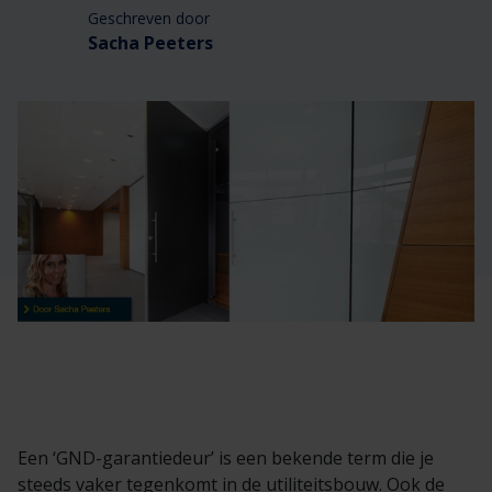
Veelgestelde vragen
Brochures
Geschreven door
Sacha Peeters
Technische documentatie
Veelgestelde vragen
Een ‘GND-garantiedeur’ is een bekende term die je
steeds vaker tegenkomt in de utiliteitsbouw. Ook de