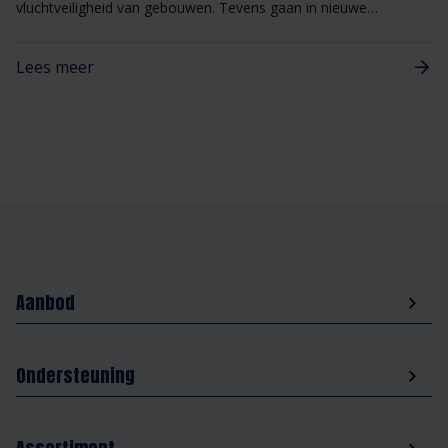
vluchtveiligheid van gebouwen. Tevens gaan in nieuwe
gebouwen strengere eisen gelden tegen rookverspreiding die
zijn afgestemd op de Europese classificatie Sa en S200.
Lees meer
Aanbod
Ondersteuning