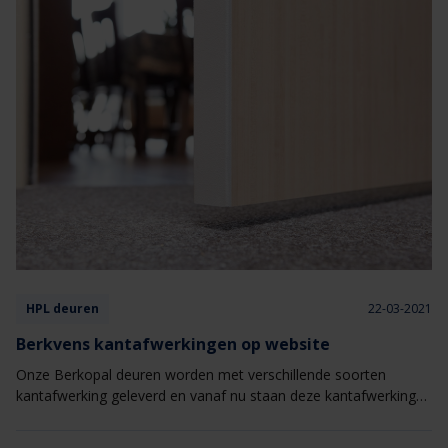
twijfelen, lees dan snel verder om alle ins en outs van een
reactie van een brandwerende binnendeur bij een brand te
kennen.
HPL deuren
22-03-2021
Berkvens kantafwerkingen op website
Onze Berkopal deuren worden met verschillende soorten
kantafwerking geleverd en vanaf nu staan deze kantafwerkingen
ook gepresenteerd op onze website. Er is keuze uit een
verdekte hardhouten kantlat, Eproc of Topkant kantafwerking.