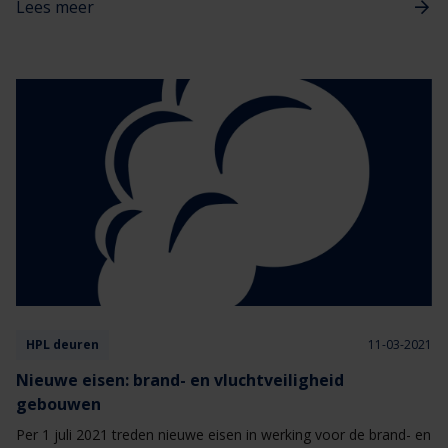
Lees meer
Zo waarborgen wij de kwaliteit van HPL-deuren: de binnendeur
is minder kwetsbaar, het kan de levensduur verlengen en in
verschillende gevallen het onderhoud beperken.
HPL deuren
11-03-2021
Nieuwe eisen: brand- en vluchtveiligheid
gebouwen
Per 1 juli 2021 treden nieuwe eisen in werking voor de brand- en