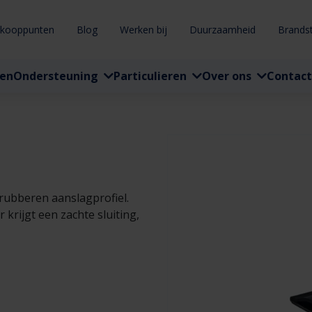
rkooppunten
Blog
Werken bij
Duurzaamheid
Brands
ten
Ondersteuning
Particulieren
Over ons
Contact
rubberen aanslagprofiel.
 krijgt een zachte sluiting,