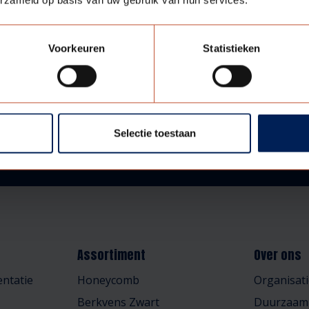
erzameld op basis van uw gebruik van hun services.
Voorkeuren
Statistieken
Selectie toestaan
Assortiment
Over ons
ntatie
Honeycomb
Organisati
Berkvens Zwart
Duurzaam