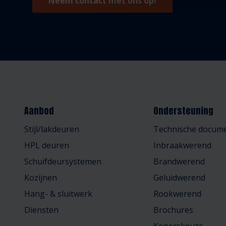
Neem contact met ons op!
Aanbod
Ondersteuning
Stijl/lakdeuren
Technische docume
HPL deuren
Inbraakwerend
Schuifdeursystemen
Brandwerend
Kozijnen
Geluidwerend
Hang- & sluitwerk
Rookwerend
Diensten
Brochures