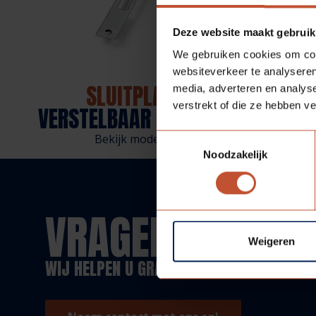
Deze website maakt gebruik
We gebruiken cookies om cont
websiteverkeer te analyseren
SLUITPLAAT
SLU
media, adverteren en analys
verstrekt of die ze hebben v
VERSTELBAAR (AVENTO)
Bekijk model
Toestemmingsselectie
Noodzakelijk
VRAGEN?
Weigeren
WIJ HELPEN U GRAAG!