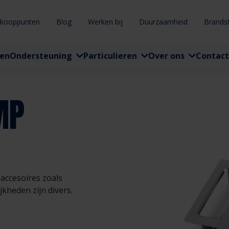
rkooppunten
Blog
Werken bij
Duurzaamheid
Brands
ten
Ondersteuning
Particulieren
Over ons
Contact
MP
accesoires zoals
kheden zijn divers.