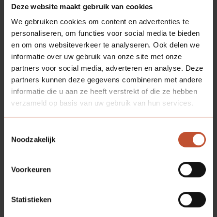
ASSORTIMENT
Deze website maakt gebruik van cookies
DEURACCESSOIRES
We gebruiken cookies om content en advertenties te
personaliseren, om functies voor social media te bieden
en om ons websiteverkeer te analyseren. Ook delen we
informatie over uw gebruik van onze site met onze
Berkvens biedt een breed aanbod van diverse
partners voor social media, adverteren en analyse. Deze
deuraccessoires voor de woningbouw als
partners kunnen deze gegevens combineren met andere
utiliteitsbouw. Berkvens biedt bijvoorbeeld
informatie die u aan ze heeft verstrekt of die ze hebben
deurspionnen aan zodat er zichtbaar is wie er voor de
verzameld op basis van uw gebruik van hun services.
deur staat, deze is ten behoeve van inpandige
woningtoegangsdeuren. Ook in het assortiment
Toestemmingsselectie
zitten valdorpels, een automatische deurafdichting
Noodzakelijk
voor rook-, tocht, brand en geluidwerende deuren.
Verder biedt Berkvens de keuze uit diverse glassoorten
Voorkeuren
in het glasassortiment. Tevens zijn deurdrangers,
roosters, sloten, scharnieren en diverse andere
accessoires te vinden in het assortiment van Berkvens.
Statistieken