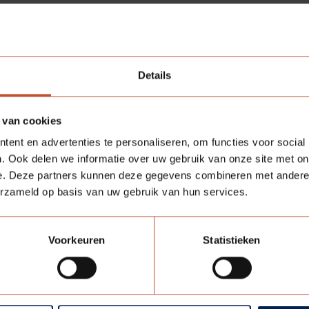
 BREED ASSORTIMEN
Details
ES
 van cookies
ent en advertenties te personaliseren, om functies voor social
. Ook delen we informatie over uw gebruik van onze site met on
e. Deze partners kunnen deze gegevens combineren met andere i
erzameld op basis van uw gebruik van hun services.
essoires voor de woningbouw als utiliteitsbouw. Berkvens 
behoeve van inpandige woningtoegangsdeuren. Ook in het ass
Voorkeuren
Statistieken
ende deuren. Verder biedt Berkvens de keuze uit diverse gl
diverse andere accessoires te vinden in het assortiment van 