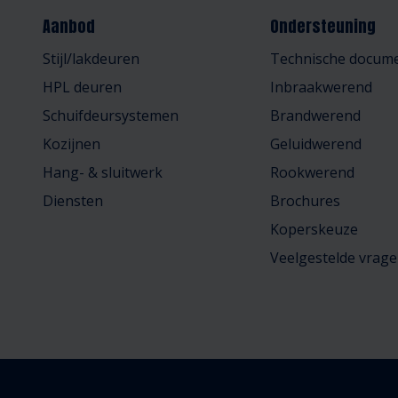
Aanbod
Ondersteuning
Stijl/lakdeuren
Technische docume
HPL deuren
Inbraakwerend
Schuifdeursystemen
Brandwerend
Kozijnen
Geluidwerend
Hang- & sluitwerk
Rookwerend
Diensten
Brochures
Koperskeuze
Veelgestelde vrag