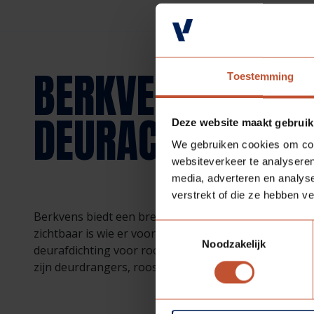
BERKVENS BIEDT
Toestemming
DEURACCESSOIR
Deze website maakt gebruik
We gebruiken cookies om cont
websiteverkeer te analyseren
media, adverteren en analys
verstrekt of die ze hebben v
Berkvens biedt een breed aanbod van diverse deuracc
Toestemmingsselectie
zichtbaar is wie er voor de deur staat, deze is ten 
Noodzakelijk
deurafdichting voor rook-, tocht, brand en geluidwer
zijn deurdrangers, roosters, sloten, scharnieren en 