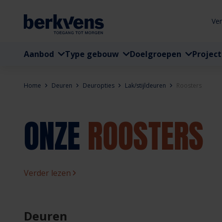
Ve
Aanbod
Type gebouw
Doelgroepen
Projec
Home
Deuren
Deuropties
Lak/stijldeuren
Roosters
ONZE
ROOSTERS
Verder lezen
Deuren