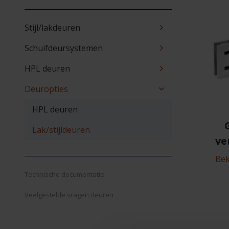
Stijl/lakdeuren
Schuifdeursystemen
HPL deuren
Deuropties
HPL deuren
Lak/stijldeuren
ve
Bek
Technische documentatie
Veelgestelde vragen deuren