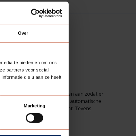
T
Over
 media te bieden en om ons
ze partners voor social
nformatie die u aan ze heeft
biedt bijvoorbeeld deurspionnen aan zodat er
ortiment zitten valdorpels, een automatische
Marketing
assoorten in het glasassortiment. Tevens
Berkvens.