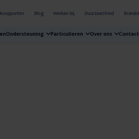
rkooppunten
Blog
Werken bij
Duurzaamheid
Brands
ten
Ondersteuning
Particulieren
Over ons
Contact