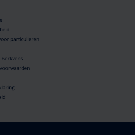
e
heid
oor particulieren
j Berkvens
 voorwaarden
klaring
eid