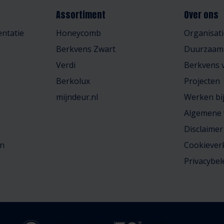
Assortiment
Over ons
ntatie
Honeycomb
Organisati
Berkvens Zwart
Duurzaam
Verdi
Berkvens v
Berkolux
Projecten
mijndeur.nl
Werken bi
Algemene
Disclaimer
en
Cookiever
Privacybel