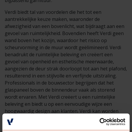
bijpassend garnituur.
Verdi biedt tal van voordelen die het tot een
aantrekkelijke keuze maken, waaronder de
afwezigheid van een bovenlicht, wat bijdraagt aan een
gevoel van ruimtelijkheid. Bovendien heeft Verdi geen
wand boven het kozijn, waardoor het risico op
scheurvorming in de muur wordt geëlimineerd. Verdi
benadrukt de ruimtelijke beleving en creëert een
gevoel van openheid en esthetische meerwaarde,
aangezien de deur strak doorloopt tot aan het plafond,
resulterend in een stijlvolle en verfijnde uitstraling.
Professionals in de bouwsector begrijpen dat het
glaspaneel boven de binnendeur vaak als storend
wordt ervaren. Met Verdi creëert u een ruimtelijke
beleving en biedt u op een eenvoudige wijze een
hoogwaardig design aan klanten. Verdi kan worden
uitgevoerd als een stijldeur, waardoor
(nieuwbouw)projecten kunnen worden