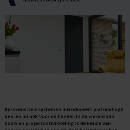
Veelgestelde vragen
Brochures
Technische documentatie
Veelgestelde vragen
Berkvens Deursystemen introduceert plafondhoge
deuren nu ook voor de handel. In de wereld van
bouw en projectontwikkeling is de keuze van