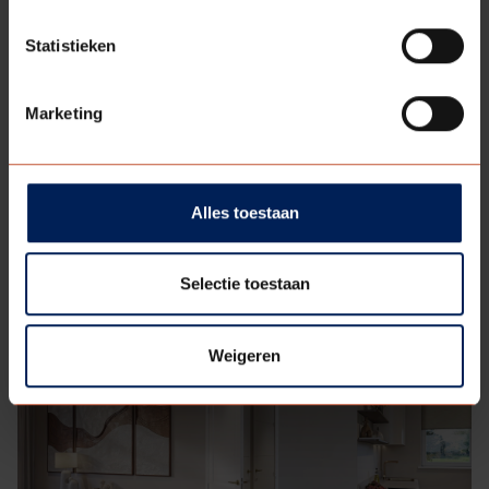
Deel
Statistieken
Terug naar
deze
overzicht
pagina:
Marketing
Alles toestaan
Selectie toestaan
MEER RELEVANTE ARTIKELEN
Weigeren