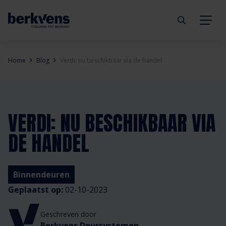
Terug
Terug
Terug
Terug
Terug
Terug
Home
Blog
Verdi: nu beschikbaar via de handel
Deuren
Eengezinswoning
Aannemer
Inbraakwerend
mijndeur.nl
Blog
Kozijnen
Meergezinswoning
Architect
Brandwerend
Webshop
Organisatie
VERDI: NU BESCHIKBAAR VIA
DE HANDEL
Hang- & sluitwerk
Utiliteitsgebouw
Projectontwikkelaar
Geluidwerend
Inspiratie
Duurzaamheid
Diensten
Prefab woning
Handelspartner
Rookwerend
Verkooppunten
GND Garantiedeuren
Binnendeuren
Geplaatst op:
02-10-2023
Technische documentatie
Duurzaamheid
Veelgestelde vragen
Werken bij Berkvens
Geschreven door
Berkvens Deursystemen