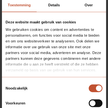
gepersonaliseerd en hiermee onderscheidend worden.
Toestemming
Details
Over
Het Verdi totaalconcept: van productie tot
montage
Een woning er beter uit laten zien, zonder dat het een
Deze website maakt gebruik van cookies
kapitaal kost? Met Verdi wordt een plafondhoge
We gebruiken cookies om content en advertenties te
binnendeur geen kostbaar maatwerk meer, maar een
personaliseren, om functies voor social media te bieden
betaalbare totaaloplossing voor de handel. De
en om ons websiteverkeer te analyseren. Ook delen we
combinatie van een afgelakte plafondhoge binnendeur
informatie over uw gebruik van onze site met onze
met een zorgvuldig afgesteld houten of stalen kozijn
partners voor social media, adverteren en analyse. Deze
en bijpassend garnituur voegt waarde toe aan elk
partners kunnen deze gegevens combineren met andere
project. Een groot resultaat voor een betaalbare prijs!
informatie die u aan ze heeft verstrekt of die ze hebben
verzameld op basis van uw gebruik van hun services.
Per 1 oktober zijn onze Verdi-producten verkrijgbaar
bij: Brentjens, Goedkoop en Jongeneel.
Toestemmingsselectie
Op onze pagina
verkooppunten
kunt u per vestiging de
Noodzakelijk
beschikbaarheid van Verdi bekijken.
Voorkeuren