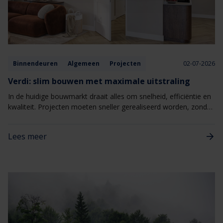
Binnendeuren
Algemeen
Projecten
02-07-2026
Verdi: slim bouwen met maximale uitstraling
In de huidige bouwmarkt draait alles om snelheid, efficiëntie en
kwaliteit. Projecten moeten sneller gerealiseerd worden, zonder
concessies te doen aan uitstraling of woonbeleving. Juist
daarom wint Verdi van Berkvens steeds meer terrein binnen
Lees meer
nieuwbouw- en woningbouwprojecten. Verdi combineert een
hoogwaardige uitstraling met een slimme, seriematige
totaaloplossing die het bouwproces vereenvoudigt.