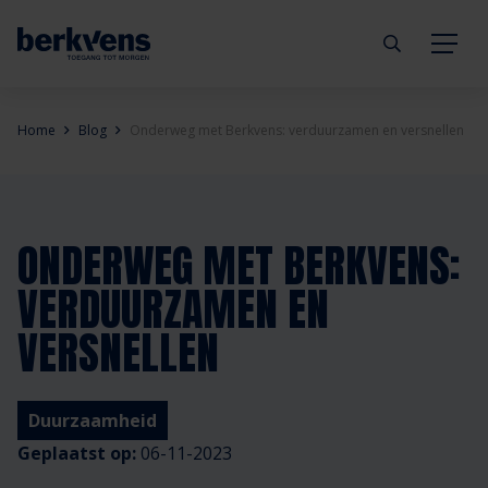
Terug
Terug
Terug
Terug
Terug
Terug
Home
Blog
Onderweg met Berkvens: verduurzamen en versnellen
Deuren
Eengezinswoning
Aannemer
Inbraakwerend
mijndeur.nl
Blog
Kozijnen
Meergezinswoning
Architect
Brandwerend
Webshop
Organisatie
ONDERWEG MET BERKVENS:
VERDUURZAMEN EN
Hang- & sluitwerk
Utiliteitsgebouw
Projectontwikkelaar
Geluidwerend
Inspiratie
Duurzaamheid
VERSNELLEN
Diensten
Prefab woning
Handelspartner
Rookwerend
Verkooppunten
GND Garantiedeuren
Duurzaamheid
Technische documentatie
Duurzaamheid
Veelgestelde vragen
Werken bij Berkvens
Geplaatst op:
06-11-2023