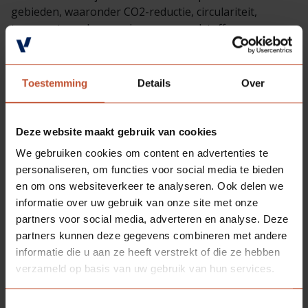
gebieden, waaronder CO2-reductie, circulariteit,
transport, verduurzaming van grondstoffen,
richtlijnen, maatregelen en acties uitrollen en deze met
onze leveranciers bespreken. Duurzaamheid is, net als
prijs, kwaliteit en beschikbaarheid, een integraal
Toestemming
Details
Over
onderdeel van ons inkoopbeleid.
CSRD
Deze website maakt gebruik van cookies
De Corporate Sustainability Reporting Directive
We gebruiken cookies om content en advertenties te
(CSRD)is in 2022 aangenomen door de Europese Unie
personaliseren, om functies voor social media te bieden
en verplicht bedrijven om vanaf 2024, 2025 of 2026 te
en om ons websiteverkeer te analyseren. Ook delen we
rapporteren over de impact van hun activiteiten op
informatie over uw gebruik van onze site met onze
mens en milieu. Daarmee wordt duurzaamheid voor
partners voor social media, adverteren en analyse. Deze
veel bedrijven niet langer vrijblijvend. Wat hierbij van
partners kunnen deze gegevens combineren met andere
groot belang is, is dat naast de rapportageverplichting
informatie die u aan ze heeft verstrekt of die ze hebben
ook assurance (zekerheid) moet worden geboden over
verzameld op basis van uw gebruik van hun services.
de verstrekte informatie en inhoud. Net zoals bij
financiële jaarcijfers gebeurt dit door middel van een
Toestemmingsselectie