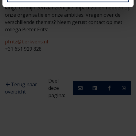
en er zijn tal van ontwikkelingen geweest die op de
lange termijn een aanzienlijke impact zullen hebben op
onze organisatie en onze ambities. Vragen over de
verschillende thema’s? Neem gerust contact op met
collega Pieter Frits:
pfritz@berkvens.nl
+31 651 929 828
Deel
Terug naar
deze
overzicht
pagina: