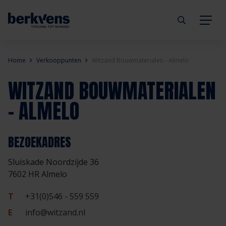
Terug
Terug
Terug
Terug
Terug
Terug
Home
Verkooppunten
Witzand Bouwmaterialen - Almelo
WITZAND BOUWMATERIALEN
Deuren
Eengezinswoning
Aannemer
Inbraakwerend
mijndeur.nl
Blog
- ALMELO
Kozijnen
Meergezinswoning
Architect
Brandwerend
Webshop
Organisatie
BEZOEKADRES
Hang- & sluitwerk
Utiliteitsgebouw
Projectontwikkelaar
Geluidwerend
Inspiratie
Duurzaamheid
Sluiskade Noordzijde 36
Diensten
Prefab woning
Handelspartner
Rookwerend
Verkooppunten
GND Garantiedeuren
7602 HR Almelo
T
+31(0)546 - 559 559
Technische documentatie
Duurzaamheid
Veelgestelde vragen
Werken bij Berkvens
E
info@witzand.nl