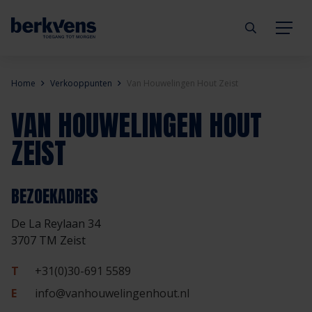
Terug
Terug
Terug
Terug
Terug
Terug
Home
Verkooppunten
Van Houwelingen Hout Zeist
VAN HOUWELINGEN HOUT
Deuren
Eengezinswoning
Aannemer
Inbraakwerend
mijndeur.nl
Blog
ZEIST
Kozijnen
Meergezinswoning
Architect
Brandwerend
Webshop
Organisatie
BEZOEKADRES
Hang- & sluitwerk
Utiliteitsgebouw
Projectontwikkelaar
Geluidwerend
Inspiratie
Duurzaamheid
De La Reylaan 34
Diensten
Prefab woning
Handelspartner
Rookwerend
Verkooppunten
GND Garantiedeuren
3707 TM Zeist
T
+31(0)30-691 5589
Technische documentatie
Duurzaamheid
Veelgestelde vragen
Werken bij Berkvens
E
info@vanhouwelingenhout.nl