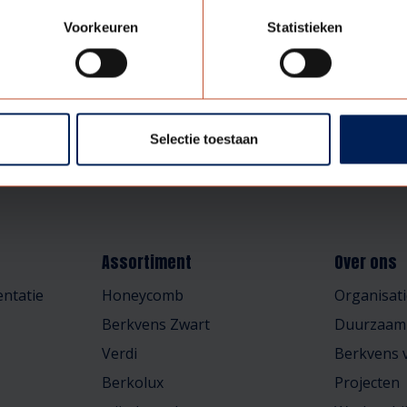
Voorkeuren
Statistieken
Selectie toestaan
Assortiment
Over ons
ntatie
Honeycomb
Organisati
Berkvens Zwart
Duurzaam
Verdi
Berkvens v
Berkolux
Projecten