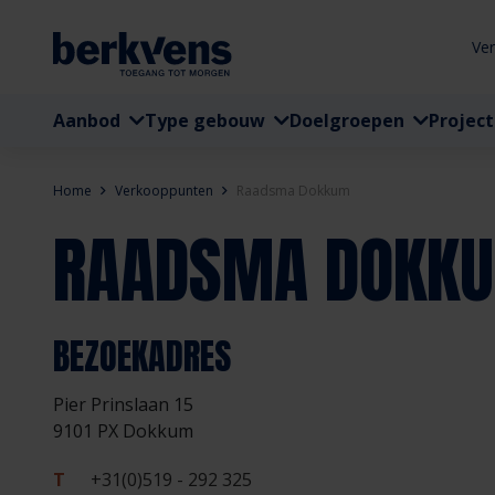
Ve
Aanbod
Type gebouw
Doelgroepen
Projec
Home
Verkooppunten
Raadsma Dokkum
RAADSMA DOKK
BEZOEKADRES
Pier Prinslaan 15
9101 PX Dokkum
T
+31(0)519 - 292 325