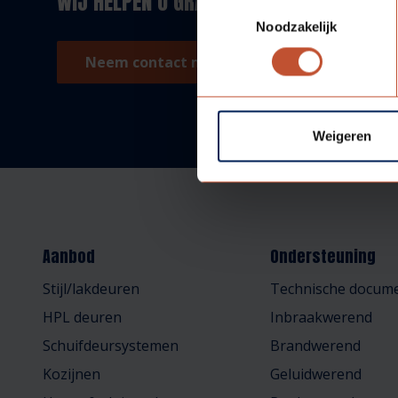
WIJ HELPEN U GRAAG!
Toestemmingsselectie
Noodzakelijk
Neem contact met ons op!
Weigeren
Aanbod
Ondersteuning
Stijl/lakdeuren
Technische docume
HPL deuren
Inbraakwerend
Schuifdeursystemen
Brandwerend
Kozijnen
Geluidwerend