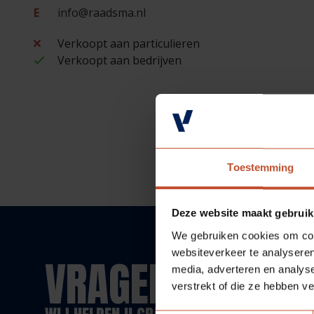
E
info@raadsma.nl
Verkoopt aan particulieren
Verkoopt aan bedrijven
Toestemming
Deze website maakt gebruik
We gebruiken cookies om cont
websiteverkeer te analyseren
VRAGEN?
media, adverteren en analys
verstrekt of die ze hebben v