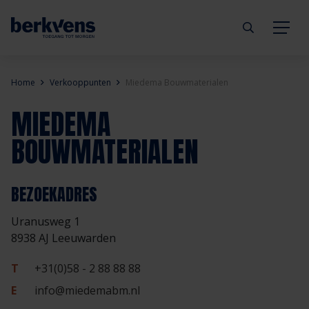
Terug
Terug
Terug
Terug
Terug
Terug
Home
Verkooppunten
Miedema Bouwmaterialen
MIEDEMA
Deuren
Eengezinswoning
Aannemer
Inbraakwerend
mijndeur.nl
Blog
BOUWMATERIALEN
Kozijnen
Meergezinswoning
Architect
Brandwerend
Webshop
Organisatie
BEZOEKADRES
Hang- & sluitwerk
Utiliteitsgebouw
Projectontwikkelaar
Geluidwerend
Inspiratie
Duurzaamheid
Uranusweg 1
Diensten
Prefab woning
Handelspartner
Rookwerend
Verkooppunten
GND Garantiedeuren
8938 AJ Leeuwarden
T
+31(0)58 - 2 88 88 88
Technische documentatie
Duurzaamheid
Veelgestelde vragen
Werken bij Berkvens
E
info@miedemabm.nl