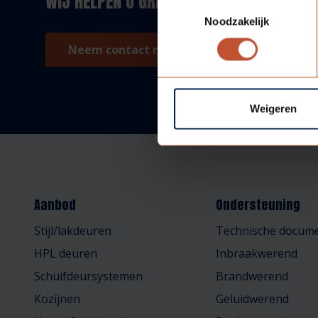
WIJ HELPEN U GRAAG!
Toestemmingsselectie
Noodzakelijk
Neem contact met ons op!
Weigeren
Aanbod
Ondersteuning
Stijl/lakdeuren
Technische docume
HPL deuren
Inbraakwerend
Schuifdeursystemen
Brandwerend
Kozijnen
Geluidwerend