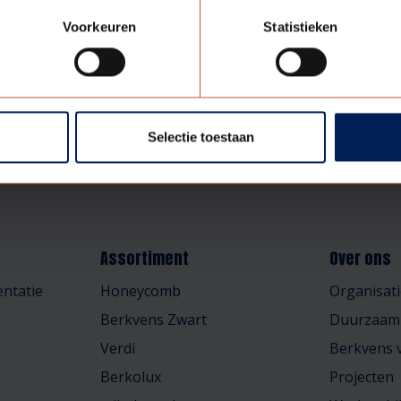
Voorkeuren
Statistieken
Selectie toestaan
Assortiment
Over ons
ntatie
Honeycomb
Organisati
Berkvens Zwart
Duurzaam
Verdi
Berkvens v
Berkolux
Projecten