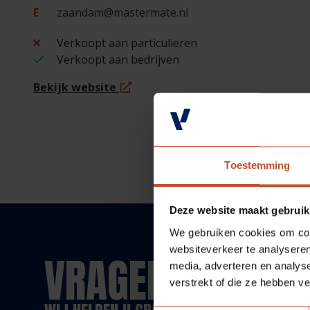
E
zaandam@mastermate.nl
Verkoopt aan particulieren
Verkoopt aan bedrijven
Bekijk website
Toestemming
Deze website maakt gebruik
We gebruiken cookies om cont
websiteverkeer te analyseren
VRAGEN?
media, adverteren en analys
verstrekt of die ze hebben v