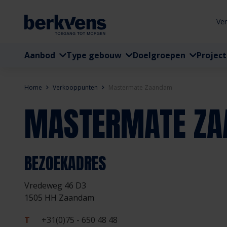
Ve
Aanbod
Type gebouw
Doelgroepen
Projec
Home
Verkooppunten
Mastermate Zaandam
MASTERMATE Z
BEZOEKADRES
Vredeweg 46 D3
1505 HH Zaandam
T
+31(0)75 - 650 48 48