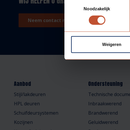
WIJ HELPEN U GRAAG!
Toestemmingsselectie
Noodzakelijk
Neem contact met ons op!
Weigeren
Aanbod
Ondersteuning
Stijl/lakdeuren
Technische docume
HPL deuren
Inbraakwerend
Schuifdeursystemen
Brandwerend
Kozijnen
Geluidwerend