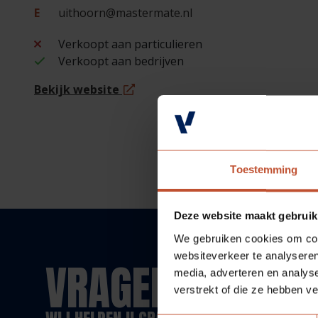
E
uithoorn@mastermate.nl
Verkoopt aan particulieren
Verkoopt aan bedrijven
Bekijk website
Toestemming
Deze website maakt gebruik
We gebruiken cookies om cont
websiteverkeer te analyseren
VRAGEN?
media, adverteren en analys
verstrekt of die ze hebben v