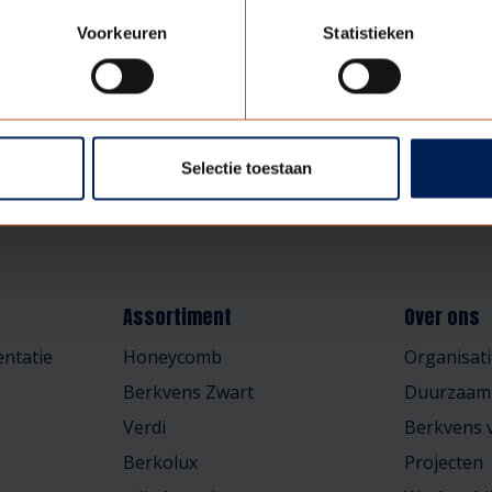
Voorkeuren
Statistieken
Selectie toestaan
Assortiment
Over ons
ntatie
Honeycomb
Organisati
Berkvens Zwart
Duurzaam
Verdi
Berkvens v
Berkolux
Projecten