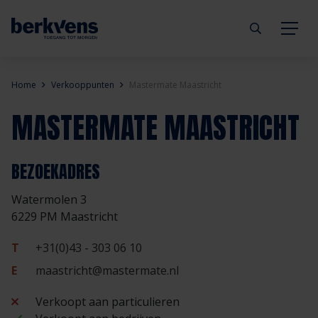
Terug
Terug
Terug
Terug
Terug
Terug
Home
Verkooppunten
Mastermate Maastricht
MASTERMATE MAASTRICHT
Deuren
Eengezinswoning
Aannemer
Inbraakwerend
mijndeur.nl
Blog
Kozijnen
Meergezinswoning
Architect
Brandwerend
Webshop
Organisatie
BEZOEKADRES
Watermolen 3
Hang- & sluitwerk
Utiliteitsgebouw
Projectontwikkelaar
Geluidwerend
Inspiratie
Duurzaamheid
6229 PM Maastricht
Diensten
Prefab woning
Handelspartner
Rookwerend
Verkooppunten
GND Garantiedeuren
T
+31(0)43 - 303 06 10
E
maastricht@mastermate.nl
Technische documentatie
Duurzaamheid
Veelgestelde vragen
Werken bij Berkvens
Verkoopt aan particulieren