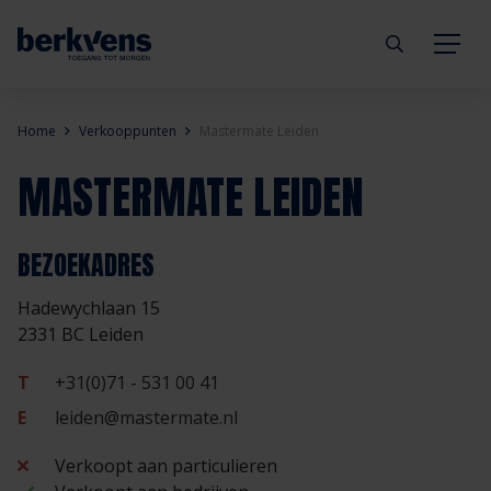
Terug
Terug
Terug
Terug
Terug
Terug
Home
Verkooppunten
Mastermate Leiden
MASTERMATE LEIDEN
Deuren
Eengezinswoning
Aannemer
Inbraakwerend
mijndeur.nl
Blog
Kozijnen
Meergezinswoning
Architect
Brandwerend
Webshop
Organisatie
BEZOEKADRES
Hadewychlaan 15
Hang- & sluitwerk
Utiliteitsgebouw
Projectontwikkelaar
Geluidwerend
Inspiratie
Duurzaamheid
2331 BC Leiden
Diensten
Prefab woning
Handelspartner
Rookwerend
Verkooppunten
GND Garantiedeuren
T
+31(0)71 - 531 00 41
E
leiden@mastermate.nl
Technische documentatie
Duurzaamheid
Veelgestelde vragen
Werken bij Berkvens
Verkoopt aan particulieren