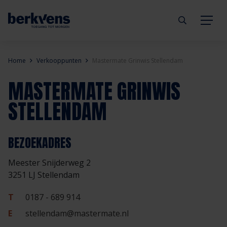
Terug
Terug
Terug
Terug
Terug
Terug
Home
Verkooppunten
Mastermate Grinwis Stellendam
MASTERMATE GRINWIS
Deuren
Eengezinswoning
Aannemer
Inbraakwerend
mijndeur.nl
Blog
STELLENDAM
Kozijnen
Meergezinswoning
Architect
Brandwerend
Webshop
Organisatie
BEZOEKADRES
Hang- & sluitwerk
Utiliteitsgebouw
Projectontwikkelaar
Geluidwerend
Inspiratie
Duurzaamheid
Meester Snijderweg 2
Diensten
Prefab woning
Handelspartner
Rookwerend
Verkooppunten
GND Garantiedeuren
3251 LJ Stellendam
T
0187 - 689 914
Technische documentatie
Duurzaamheid
Veelgestelde vragen
Werken bij Berkvens
E
stellendam@mastermate.nl