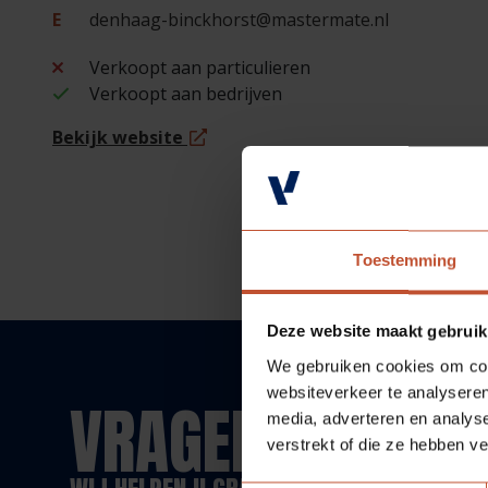
E
denhaag-binckhorst@mastermate.nl
Verkoopt aan particulieren
Verkoopt aan bedrijven
Bekijk website
Toestemming
Deze website maakt gebruik
We gebruiken cookies om cont
websiteverkeer te analyseren
VRAGEN?
media, adverteren en analys
verstrekt of die ze hebben v