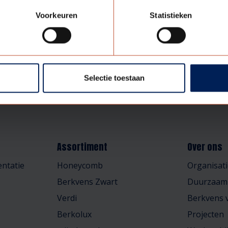
Voorkeuren
Statistieken
Selectie toestaan
Assortiment
Over ons
ntatie
Honeycomb
Organisati
Berkvens Zwart
Duurzaam
Verdi
Berkvens v
Berkolux
Projecten