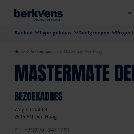
Ve
Aanbod
Type gebouw
Doelgroepen
Projec
Home
Verkooppunten
Mastermate Den Haag
MASTERMATE DE
BEZOEKADRES
Wegastraat 69
2516 AN Den Haag
T
+31(0)70 - 347 17 91