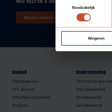
WIJ HELPEN U GRAAG!
Toestemmingsselectie
Noodzakelijk
Neem contact met ons op!
Weigeren
Aanbod
Ondersteuning
Stijl/lakdeuren
Technische docume
HPL deuren
Inbraakwerend
Schuifdeursystemen
Brandwerend
Kozijnen
Geluidwerend