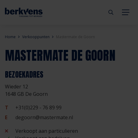
Terug
Terug
Terug
Terug
Terug
Terug
Home
Verkooppunten
Mastermate de Goorn
MASTERMATE DE GOORN
Deuren
Eengezinswoning
Aannemer
Inbraakwerend
mijndeur.nl
Blog
Kozijnen
Meergezinswoning
Architect
Brandwerend
Webshop
Organisatie
BEZOEKADRES
Wieder 12
Hang- & sluitwerk
Utiliteitsgebouw
Projectontwikkelaar
Geluidwerend
Inspiratie
Duurzaamheid
1648 GB De Goorn
Diensten
Prefab woning
Handelspartner
Rookwerend
Verkooppunten
GND Garantiedeuren
T
+31(0)229 - 76 89 99
E
degoorn@mastermate.nl
Technische documentatie
Duurzaamheid
Veelgestelde vragen
Werken bij Berkvens
Verkoopt aan particulieren