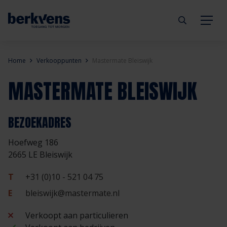
Terug
Terug
Terug
Terug
Terug
Terug
Home
Verkooppunten
Mastermate Bleiswijk
MASTERMATE BLEISWIJK
Deuren
Eengezinswoning
Aannemer
Inbraakwerend
mijndeur.nl
Blog
Kozijnen
Meergezinswoning
Architect
Brandwerend
Webshop
Organisatie
BEZOEKADRES
Hoefweg 186
Hang- & sluitwerk
Utiliteitsgebouw
Projectontwikkelaar
Geluidwerend
Inspiratie
Duurzaamheid
2665 LE Bleiswijk
Diensten
Prefab woning
Handelspartner
Rookwerend
Verkooppunten
GND Garantiedeuren
T
+31 (0)10 - 521 04 75
E
bleiswijk@mastermate.nl
Technische documentatie
Duurzaamheid
Veelgestelde vragen
Werken bij Berkvens
Verkoopt aan particulieren