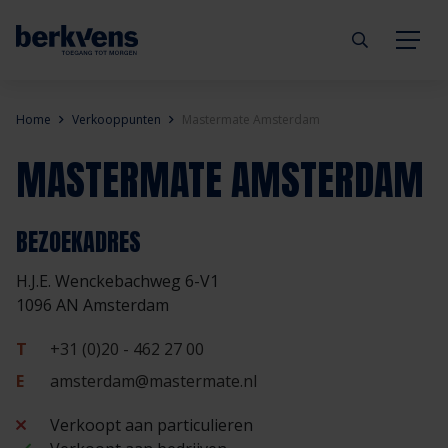
Terug
Terug
Terug
Terug
Terug
Terug
Home
Verkooppunten
Mastermate Amsterdam
MASTERMATE AMSTERDAM
Deuren
Eengezinswoning
Aannemer
Inbraakwerend
mijndeur.nl
Blog
Kozijnen
Meergezinswoning
Architect
Brandwerend
Webshop
Organisatie
BEZOEKADRES
H.J.E. Wenckebachweg 6-V1
Hang- & sluitwerk
Utiliteitsgebouw
Projectontwikkelaar
Geluidwerend
Inspiratie
Duurzaamheid
1096 AN Amsterdam
Diensten
Prefab woning
Handelspartner
Rookwerend
Verkooppunten
GND Garantiedeuren
T
+31 (0)20 - 462 27 00
E
amsterdam@mastermate.nl
Technische documentatie
Duurzaamheid
Veelgestelde vragen
Werken bij Berkvens
Verkoopt aan particulieren