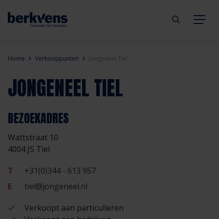
Terug
Terug
Terug
Terug
Terug
Terug
Home
Verkooppunten
Jongeneel Tiel
JONGENEEL TIEL
Deuren
Eengezinswoning
Aannemer
Inbraakwerend
mijndeur.nl
Blog
Kozijnen
Meergezinswoning
Architect
Brandwerend
Webshop
Organisatie
BEZOEKADRES
Wattstraat 10
Hang- & sluitwerk
Utiliteitsgebouw
Projectontwikkelaar
Geluidwerend
Inspiratie
Duurzaamheid
4004 JS Tiel
Diensten
Prefab woning
Handelspartner
Rookwerend
Verkooppunten
GND Garantiedeuren
T
+31(0)344 - 613 957
E
tiel@jongeneel.nl
Technische documentatie
Duurzaamheid
Veelgestelde vragen
Werken bij Berkvens
Verkoopt aan particulieren