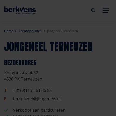
Terug
Terug
Terug
Terug
Terug
Terug
Home
Verkooppunten
Jongeneel Terneuzen
JONGENEEL TERNEUZEN
Deuren
Eengezinswoning
Aannemer
Inbraakwerend
mijndeur.nl
Blog
Kozijnen
Meergezinswoning
Architect
Brandwerend
Webshop
Organisatie
BEZOEKADRES
Koegorsstraat 32
Hang- & sluitwerk
Utiliteitsgebouw
Projectontwikkelaar
Geluidwerend
Inspiratie
Duurzaamheid
4538 PK Terneuzen
Diensten
Prefab woning
Handelspartner
Rookwerend
Verkooppunten
GND Garantiedeuren
T
+31(0)115 - 61 36 55
E
terneuzen@jongeneel.nl
Technische documentatie
Duurzaamheid
Veelgestelde vragen
Werken bij Berkvens
Verkoopt aan particulieren