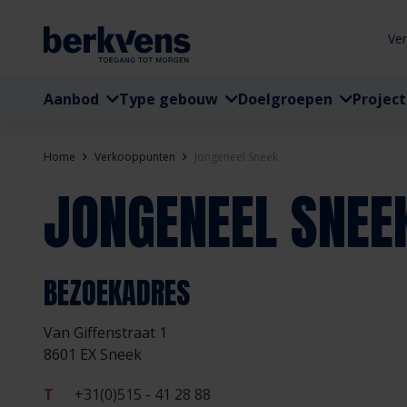
Ve
Aanbod
Type gebouw
Doelgroepen
Projec
Home
Verkooppunten
Jongeneel Sneek
JONGENEEL SNEE
BEZOEKADRES
Van Giffenstraat 1
8601 EX Sneek
T
+31(0)515 - 41 28 88