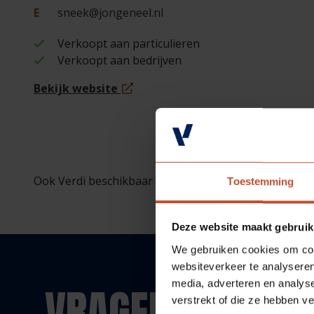
E
sneek@jongeneel.nl
Verkoopt aan particulieren
Verkoopt aan bedrijven
Bekijk website
Ook Verdi beschikbaar bij deze vestiging (op bestellin
Toestemming
Deze website maakt gebruik
We gebruiken cookies om cont
websiteverkeer te analyseren
media, adverteren en analys
VRAGEN?
verstrekt of die ze hebben v