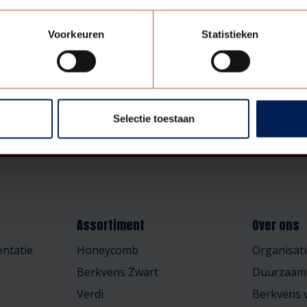
Voorkeuren
Statistieken
Selectie toestaan
Assortiment
Over ons
ntatie
Honeycomb
Organisati
Berkvens Zwart
Duurzaam
Verdi
Berkvens v