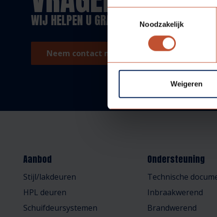
Toestemmingsselectie
WIJ HELPEN U GRAAG!
Noodzakelijk
Neem contact met ons op!
Weigeren
Aanbod
Ondersteuning
Stijl/lakdeuren
Technische docume
HPL deuren
Inbraakwerend
Schuifdeursystemen
Brandwerend