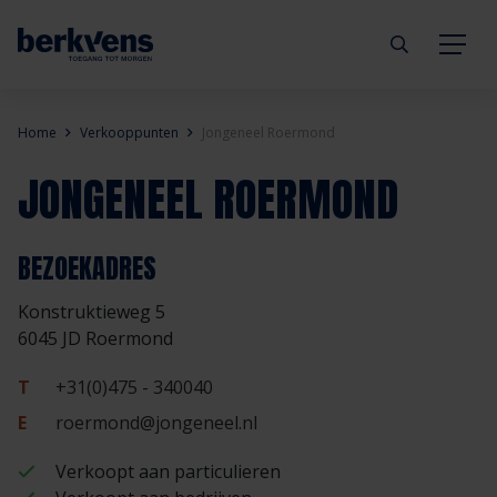
Terug
Terug
Terug
Terug
Terug
Terug
Home
Verkooppunten
Jongeneel Roermond
JONGENEEL ROERMOND
Deuren
Eengezinswoning
Aannemer
Inbraakwerend
mijndeur.nl
Blog
Kozijnen
Meergezinswoning
Architect
Brandwerend
Webshop
Organisatie
BEZOEKADRES
Konstruktieweg 5
Hang- & sluitwerk
Utiliteitsgebouw
Projectontwikkelaar
Geluidwerend
Inspiratie
Duurzaamheid
6045 JD Roermond
Diensten
Prefab woning
Handelspartner
Rookwerend
Verkooppunten
GND Garantiedeuren
T
+31(0)475 - 340040
E
roermond@jongeneel.nl
Technische documentatie
Duurzaamheid
Veelgestelde vragen
Werken bij Berkvens
Verkoopt aan particulieren