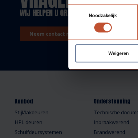
Toestemmingsselectie
WIJ HELPEN U GRAAG!
Noodzakelijk
Neem contact met ons op!
Weigeren
Aanbod
Ondersteuning
Stijl/lakdeuren
Technische docume
HPL deuren
Inbraakwerend
Schuifdeursystemen
Brandwerend