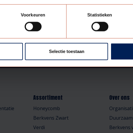
Voorkeuren
Statistieken
Selectie toestaan
Assortiment
Over ons
ntatie
Honeycomb
Organisati
Berkvens Zwart
Duurzaam
Verdi
Berkvens v