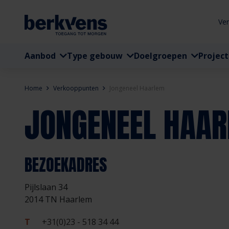
Ve
Aanbod
Type gebouw
Doelgroepen
Projec
Home
Verkooppunten
Jongeneel Haarlem
JONGENEEL HAA
BEZOEKADRES
Pijlslaan 34
2014 TN Haarlem
T
+31(0)23 - 518 34 44