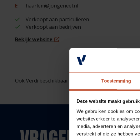
E
haarlem@jongeneel.nl
Verkoopt aan particulieren
Verkoopt aan bedrijven
Bekijk website
Ook Verdi beschikbaar bij deze vestiging (op bestellin
Toestemming
Deze website maakt gebruik
We gebruiken cookies om cont
websiteverkeer te analyseren
media, adverteren en analys
VRAGEN?
verstrekt of die ze hebben v