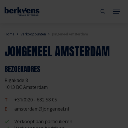
Terug
Terug
Terug
Terug
Terug
Terug
Home
Verkooppunten
Jongeneel Amsterdam
JONGENEEL AMSTERDAM
Deuren
Eengezinswoning
Aannemer
Inbraakwerend
mijndeur.nl
Blog
Kozijnen
Meergezinswoning
Architect
Brandwerend
Webshop
Organisatie
BEZOEKADRES
Rigakade 8
Hang- & sluitwerk
Utiliteitsgebouw
Projectontwikkelaar
Geluidwerend
Inspiratie
Duurzaamheid
1013 BC Amsterdam
Diensten
Prefab woning
Handelspartner
Rookwerend
Verkooppunten
GND Garantiedeuren
T
+31(0)20 - 682 58 05
E
amsterdam@jongeneel.nl
Technische documentatie
Duurzaamheid
Veelgestelde vragen
Werken bij Berkvens
Verkoopt aan particulieren