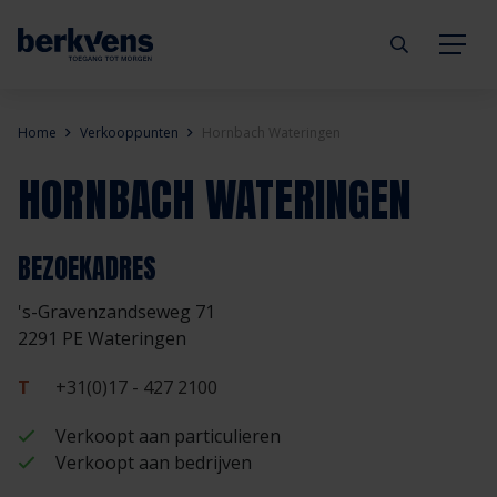
Terug
Terug
Terug
Terug
Terug
Terug
Home
Verkooppunten
Hornbach Wateringen
HORNBACH WATERINGEN
Deuren
Eengezinswoning
Aannemer
Inbraakwerend
mijndeur.nl
Blog
Kozijnen
Meergezinswoning
Architect
Brandwerend
Webshop
Organisatie
BEZOEKADRES
's-Gravenzandseweg 71
Hang- & sluitwerk
Utiliteitsgebouw
Projectontwikkelaar
Geluidwerend
Inspiratie
Duurzaamheid
2291 PE Wateringen
Diensten
Prefab woning
Handelspartner
Rookwerend
Verkooppunten
GND Garantiedeuren
T
+31(0)17 - 427 2100
Verkoopt aan particulieren
Technische documentatie
Duurzaamheid
Veelgestelde vragen
Werken bij Berkvens
Verkoopt aan bedrijven