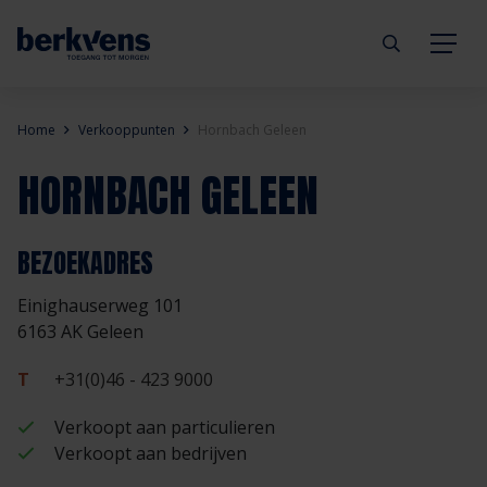
Terug
Terug
Terug
Terug
Terug
Terug
Home
Verkooppunten
Hornbach Geleen
HORNBACH GELEEN
Deuren
Eengezinswoning
Aannemer
Inbraakwerend
mijndeur.nl
Blog
Kozijnen
Meergezinswoning
Architect
Brandwerend
Webshop
Organisatie
BEZOEKADRES
Einighauserweg 101
Hang- & sluitwerk
Utiliteitsgebouw
Projectontwikkelaar
Geluidwerend
Inspiratie
Duurzaamheid
6163 AK Geleen
Diensten
Prefab woning
Handelspartner
Rookwerend
Verkooppunten
GND Garantiedeuren
T
+31(0)46 - 423 9000
Verkoopt aan particulieren
Technische documentatie
Duurzaamheid
Veelgestelde vragen
Werken bij Berkvens
Verkoopt aan bedrijven