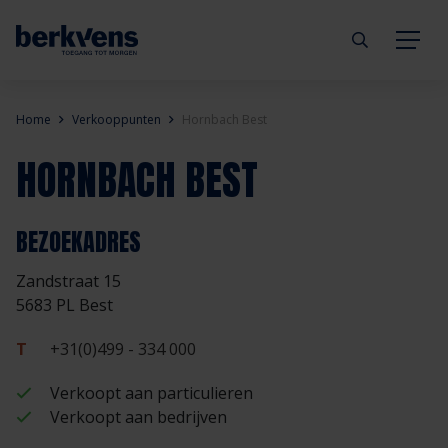
Terug
Terug
Terug
Terug
Terug
Terug
Home
Verkooppunten
Hornbach Best
HORNBACH BEST
Deuren
Eengezinswoning
Aannemer
Inbraakwerend
mijndeur.nl
Blog
Kozijnen
Meergezinswoning
Architect
Brandwerend
Webshop
Organisatie
BEZOEKADRES
Zandstraat 15
Hang- & sluitwerk
Utiliteitsgebouw
Projectontwikkelaar
Geluidwerend
Inspiratie
Duurzaamheid
5683 PL Best
Diensten
Prefab woning
Handelspartner
Rookwerend
Verkooppunten
GND Garantiedeuren
T
+31(0)499 - 334 000
Verkoopt aan particulieren
Technische documentatie
Duurzaamheid
Veelgestelde vragen
Werken bij Berkvens
Verkoopt aan bedrijven