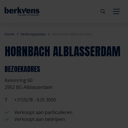
Terug
Terug
Terug
Terug
Terug
Terug
Home
Verkooppunten
Hornbach Alblasserdam
HORNBACH ALBLASSERDAM
Deuren
Eengezinswoning
Aannemer
Inbraakwerend
mijndeur.nl
Blog
Kozijnen
Meergezinswoning
Architect
Brandwerend
Webshop
Organisatie
BEZOEKADRES
Kelvinring 60
Hang- & sluitwerk
Utiliteitsgebouw
Projectontwikkelaar
Geluidwerend
Inspiratie
Duurzaamheid
2952 BG Alblasserdam
Diensten
Prefab woning
Handelspartner
Rookwerend
Verkooppunten
GND Garantiedeuren
T
+31(0)78 - 620 3000
Verkoopt aan particulieren
Technische documentatie
Duurzaamheid
Veelgestelde vragen
Werken bij Berkvens
Verkoopt aan bedrijven