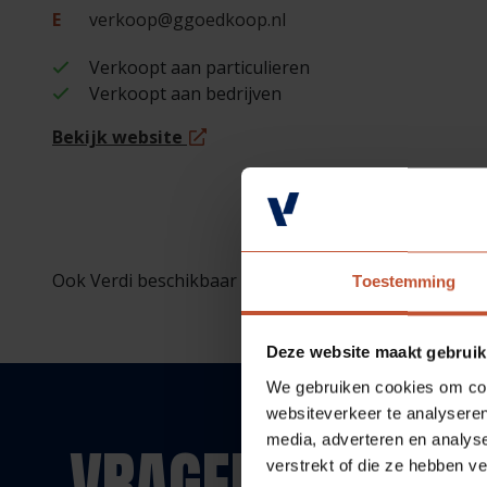
E
verkoop@ggoedkoop.nl
Verkoopt aan particulieren
Verkoopt aan bedrijven
Bekijk website
Ook Verdi beschikbaar bij deze vestiging (op bestellin
Toestemming
Deze website maakt gebruik
We gebruiken cookies om cont
websiteverkeer te analyseren
media, adverteren en analys
VRAGEN?
verstrekt of die ze hebben v