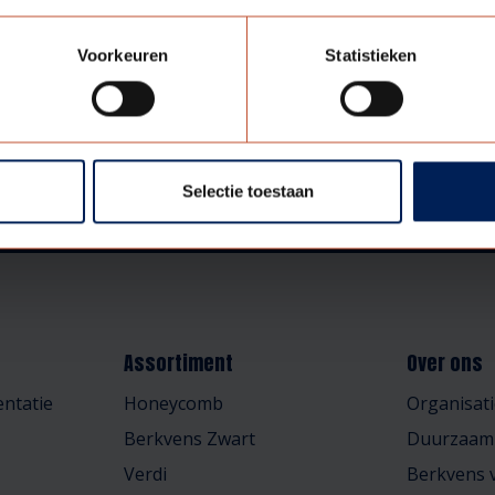
Voorkeuren
Statistieken
Selectie toestaan
Assortiment
Over ons
ntatie
Honeycomb
Organisati
Berkvens Zwart
Duurzaam
Verdi
Berkvens v