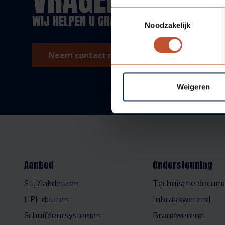
Toestemmingsselectie
WIJ HELPEN U GRAAG!
Noodzakelijk
Neem contact met ons op!
Weigeren
Aanbod
Ondersteuning
Stijl/lakdeuren
Technische docume
HPL deuren
Inbraakwerend
Schuifdeursystemen
Brandwerend