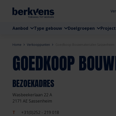
Ve
Aanbod
Type gebouw
Doelgroepen
Projec
Home
Verkooppunten
Goedkoop Bouwmaterialen Sassenheim
GOEDKOOP BOUW
BEZOEKADRES
Wasbeekerlaan 22 A
2171 AE Sassenheim
T
+31(0)252 - 219 018