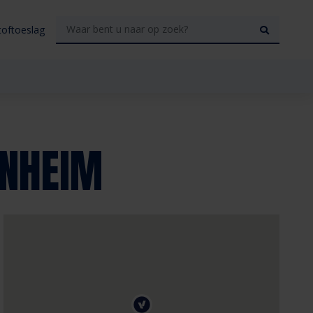
toftoeslag
ENHEIM