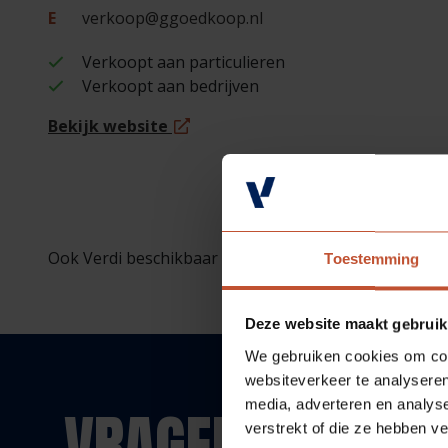
E
verkoop@ggoedkoop.nl
Verkoopt aan particulieren
Verkoopt aan bedrijven
Bekijk website
Ook Verdi beschikbaar bij deze vestiging (op bestellin
Toestemming
Deze website maakt gebruik
We gebruiken cookies om cont
websiteverkeer te analyseren
media, adverteren en analys
VRAGEN?
verstrekt of die ze hebben v