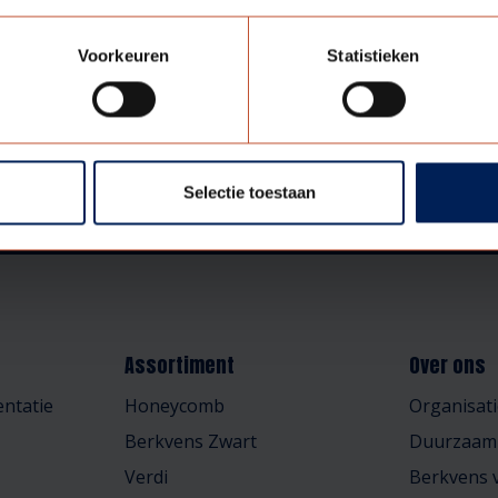
Voorkeuren
Statistieken
Selectie toestaan
Assortiment
Over ons
ntatie
Honeycomb
Organisati
Berkvens Zwart
Duurzaam
Verdi
Berkvens v