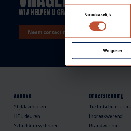
Toestemmingsselectie
WIJ HELPEN U GRAAG!
Noodzakelijk
Neem contact met ons op!
Weigeren
Aanbod
Ondersteuning
Stijl/lakdeuren
Technische docume
HPL deuren
Inbraakwerend
Schuifdeursystemen
Brandwerend