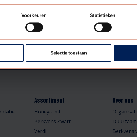
Voorkeuren
Statistieken
Selectie toestaan
Assortiment
Over ons
ntatie
Honeycomb
Organisati
Berkvens Zwart
Duurzaam
Verdi
Berkvens v