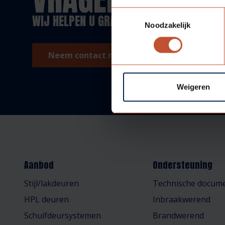
Toestemmingsselectie
WIJ HELPEN U GRAAG!
Noodzakelijk
Neem contact met ons op!
Weigeren
Aanbod
Ondersteuning
Stijl/lakdeuren
Technische docume
HPL deuren
Inbraakwerend
Schuifdeursystemen
Brandwerend