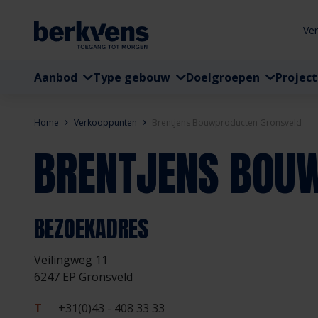
Ve
Aanbod
Type gebouw
Doelgroepen
Projec
Home
Verkooppunten
Brentjens Bouwproducten Gronsveld
BRENTJENS BOU
BEZOEKADRES
Veilingweg 11
6247 EP Gronsveld
T
+31(0)43 - 408 33 33