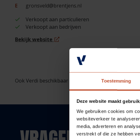
E
gronsveld@brentjens.nl
Verkoopt aan particulieren
Verkoopt aan bedrijven
Bekijk website
Ook Verdi beschikbaar bij deze vestiging (op bestellin
Toestemming
Deze website maakt gebruik
We gebruiken cookies om cont
websiteverkeer te analyseren
media, adverteren en analys
VRAGEN?
verstrekt of die ze hebben v