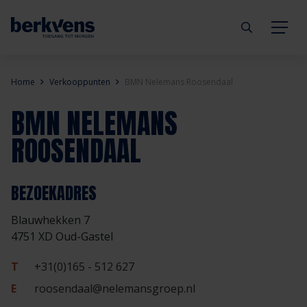
Terug
Terug
Terug
Terug
Terug
Terug
Home
Verkooppunten
BMN Nelemans Roosendaal
BMN NELEMANS
Deuren
Eengezinswoning
Aannemer
Inbraakwerend
mijndeur.nl
Blog
ROOSENDAAL
Kozijnen
Meergezinswoning
Architect
Brandwerend
Webshop
Organisatie
BEZOEKADRES
Hang- & sluitwerk
Utiliteitsgebouw
Projectontwikkelaar
Geluidwerend
Inspiratie
Duurzaamheid
Blauwhekken 7
Diensten
Prefab woning
Handelspartner
Rookwerend
Verkooppunten
GND Garantiedeuren
4751 XD Oud-Gastel
T
+31(0)165 - 512 627
Technische documentatie
Duurzaamheid
Veelgestelde vragen
Werken bij Berkvens
E
roosendaal@nelemansgroep.nl