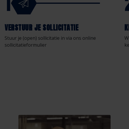
1
VERSTUUR JE SOLLICITATIE
K
Stuur je (open) sollicitatie in via ons online
We
sollicitatieformulier
k
B