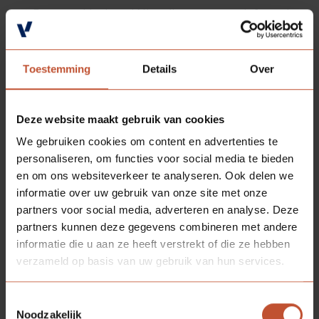
Een te gekke baan! Niet alleen met een informele
en familiaire werksfeer, maar ook binnen een
modern, innovatief en toonaangevend bedrijf
binnen de maakindustrie!
Toestemming
Details
Over
Veel ruimte voor persoonlijke ontwikkeling en
praktische training on the job, je krijgt daarnaast
Deze website maakt gebruik van cookies
ook onbeperkt toegang tot het ontwikkelplatform
We gebruiken cookies om content en advertenties te
Goodhabitz;
personaliseren, om functies voor social media te bieden
en om ons websiteverkeer te analyseren. Ook delen we
Wij houden je gezond. Met dagelijks vers fruit en
informatie over uw gebruik van onze site met onze
een uitgebreid vitaliteitsaanbod!
partners voor social media, adverteren en analyse. Deze
partners kunnen deze gegevens combineren met andere
Jouw pensioen? Goed geregeld!
informatie die u aan ze heeft verstrekt of die ze hebben
Een plek waar successen gevierd worden. Niet
verzameld op basis van uw gebruik van hun services.
alleen de grote, maar ook de kleintjes (vaak met
vlaai of worstenbroodjes)!
Toestemmingsselectie
Noodzakelijk