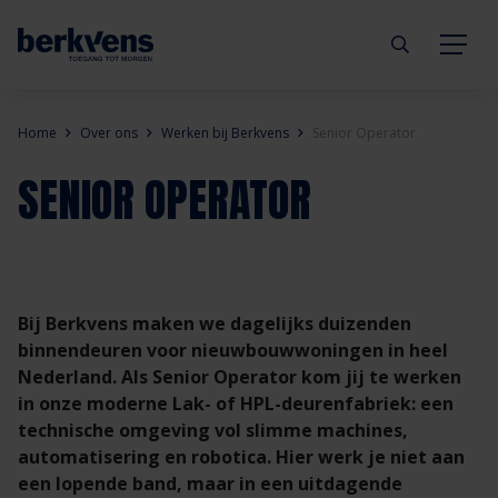
Terug
Terug
Terug
Terug
Terug
Terug
Home
Over ons
Werken bij Berkvens
Senior Operator
SENIOR OPERATOR
Deuren
Eengezinswoning
Aannemer
Inbraakwerend
mijndeur.nl
Blog
Kozijnen
Meergezinswoning
Architect
Brandwerend
Webshop
Organisatie
Hang- & sluitwerk
Utiliteitsgebouw
Projectontwikkelaar
Geluidwerend
Inspiratie
Duurzaamheid
Bij Berkvens maken we dagelijks duizenden
binnendeuren voor nieuwbouwwoningen in heel
Nederland. Als Senior Operator kom jij te werken
Diensten
Prefab woning
Handelspartner
Rookwerend
Verkooppunten
GND Garantiedeuren
in onze moderne Lak- of HPL-deurenfabriek: een
technische omgeving vol slimme machines,
Technische documentatie
Duurzaamheid
Veelgestelde vragen
Werken bij Berkvens
automatisering en robotica. Hier werk je niet aan
een lopende band, maar in een uitdagende