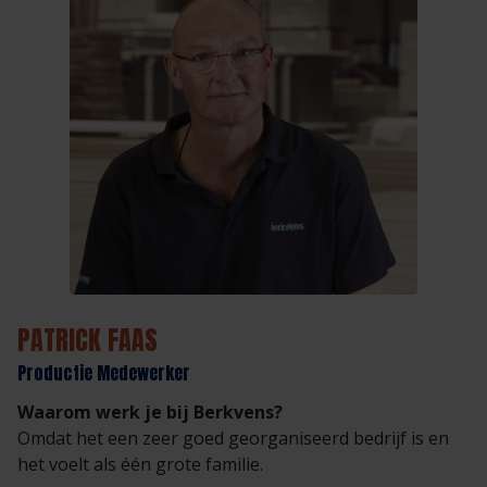
Op
W
Ee
go
W
He
le
W
D
ka
PATRICK FAAS
Productie Medewerker
Waarom werk je bij Berkvens?
Omdat het een zeer goed georganiseerd bedrijf is en
het voelt als één grote familie.