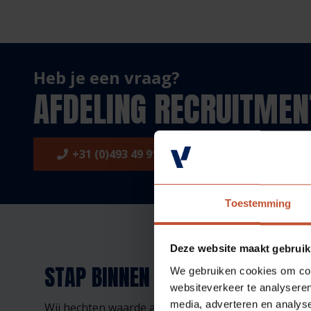
Heb je een vraag?
AFDELING RECRUITMEN
+31 (0)493 49 91 11
recruitment@
Toestemming
Deze website maakt gebruik
STAP BINNEN BIJ BERKVENS!
We gebruiken cookies om cont
websiteverkeer te analyseren
media, adverteren en analys
Wij hechten waarde aan meedenken, open communi