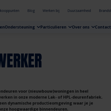
rkooppunten
Blog
Werken bij
Duurzaamheid
Brands
ten
Ondersteuning
Particulieren
Over ons
Contact
WERKER
nendeuren voor (nieuwbouw)woningen in heel
werken in onze moderne Lak- of HPL-deurenfabriek.
n een dynamische productieomgeving waar je je
onze hoogwaardige binnendeuren.