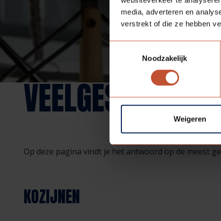
media, adverteren en analys
verstrekt of die ze hebben v
Toestemmingsselectie
Noodzakelijk
VEELGESTELDE VR
Weigeren
Op deze pagina vindt je het antwoord op de meest ge
KOZIJNEN