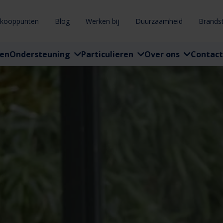
rkooppunten
Blog
Werken bij
Duurzaamheid
Brands
ten
Ondersteuning
Particulieren
Over ons
Contact