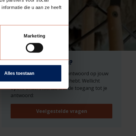
nformatie die u aan ze heeft
Marketing
Antwoord niet gevonden?
Wat vervelend dat je het antwoord op jouw
Alles toestaan
vraag nog niet gevonden hebt. Wellicht
opent onderstaande link de toegang tot je
antwoord:
Veelgestelde vragen