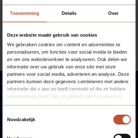
Veelgestelde vragen
Brochures
Door op het desbetreffende rapportnummer te klikken
Toestemming
Details
Over
krijg je een SVO van het testrapport te zien. Indien
Technische documentatie
gewenst is deze te downloaden.
Deze website maakt gebruik van cookies
Veelgestelde vragen
We gebruiken cookies om content en advertenties te
personaliseren, om functies voor social media te bieden
Bekijk de 60+ enkeldeurs matrix hier
en om ons websiteverkeer te analyseren. Ook delen we
informatie over uw gebruik van onze site met onze
partners voor social media, adverteren en analyse. Deze
partners kunnen deze gegevens combineren met andere
informatie die u aan ze heeft verstrekt of die ze hebben
VRAGEN?
verzameld op basis van uw gebruik van hun services.
WIJ HELPEN U GRAAG!
Toestemmingsselectie
Noodzakelijk
Neem contact met ons op!