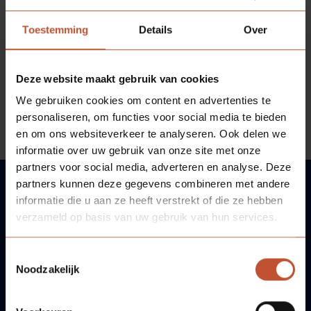
Veelgestelde vragen
Brochures
Door op het desbetreffende rapportnummer te klikken
Toestemming
Details
Over
krijg je een SVO van het testrapport te zien. Indien
Technische documentatie
gewenst is deze te downloaden.
Deze website maakt gebruik van cookies
Veelgestelde vragen
We gebruiken cookies om content en advertenties te
personaliseren, om functies voor social media te bieden
Bekijk de 60+ dubbeldeurs matrix hier
en om ons websiteverkeer te analyseren. Ook delen we
informatie over uw gebruik van onze site met onze
partners voor social media, adverteren en analyse. Deze
partners kunnen deze gegevens combineren met andere
informatie die u aan ze heeft verstrekt of die ze hebben
VRAGEN?
verzameld op basis van uw gebruik van hun services.
WIJ HELPEN U GRAAG!
Toestemmingsselectie
Noodzakelijk
Neem contact met ons op!