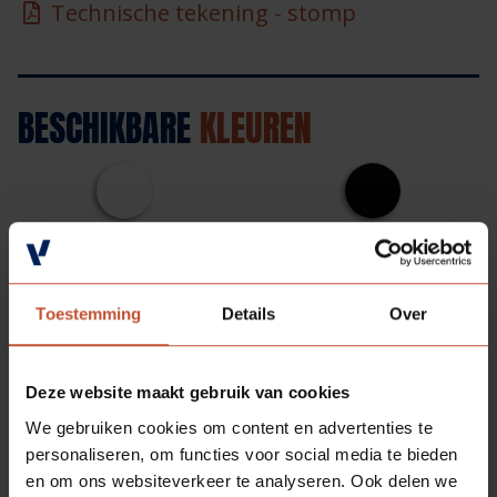
Technische tekening - stomp
BESCHIKBARE
KLEUREN
Kristalwit (RAL 9010*)
Zwart (RAL 9005*)
Toestemming
Details
Over
Ultra wit (NCS S0300
N*)
Deze website maakt gebruik van cookies
We gebruiken cookies om content en advertenties te
* Let op: genoemde NCS/RAL kleuren zijn bij
personaliseren, om functies voor social media te bieden
benadering. Door unieke oppervlakte structuur en/of
en om ons websiteverkeer te analyseren. Ook delen we
speciale matgradaties is het benoemen van een exact