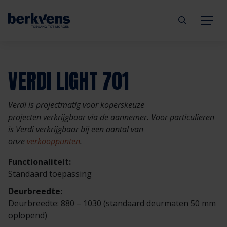
Terug
Terug
Terug
Terug
Terug
Terug
VERDI LIGHT 701
Deuren
Eengezinswoning
Aannemer
Inbraakwerend
mijndeur.nl
Blog
Verdi is projectmatig voor koperskeuze
Kozijnen
Meergezinswoning
Architect
Brandwerend
Webshop
Organisatie
projecten verkrijgbaar via de aannemer. Voor particulieren
is Verdi verkrijgbaar bij een aantal van
onze
verkooppunten
.
Hang- & sluitwerk
Utiliteitsgebouw
Projectontwikkelaar
Geluidwerend
Inspiratie
Duurzaamheid
Functionaliteit:
Diensten
Prefab woning
Handelspartner
Rookwerend
Verkooppunten
GND Garantiedeuren
Standaard toepassing
Deurbreedte:
Technische documentatie
Duurzaamheid
Veelgestelde vragen
Werken bij Berkvens
Deurbreedte: 880 – 1030 (standaard deurmaten 50 mm
oplopend)