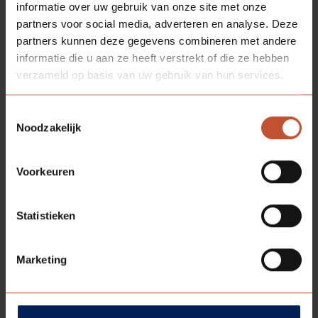
informatie over uw gebruik van onze site met onze
kleurnummer niet mogelijk. Voor een
partners voor social media, adverteren en analyse. Deze
waarheidsgetrouwe weergave is bemonstering op
partners kunnen deze gegevens combineren met andere
aanvraag verkrijgbaar.
informatie die u aan ze heeft verstrekt of die ze hebben
verzameld op basis van uw gebruik van hun services.
COMBINEER
VERDI LIGHT 701 MET
Toestemmingsselectie
Noodzakelijk
Voorkeuren
Statistieken
Marketing