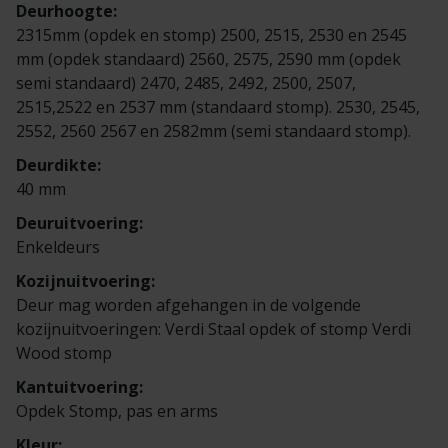
Veelgestelde vragen
Brochures
Deurhoogte:
2315mm (opdek en stomp) 2500, 2515, 2530 en 2545
mm (opdek standaard) 2560, 2575, 2590 mm (opdek
Technische documentatie
semi standaard) 2470, 2485, 2492, 2500, 2507,
2515,2522 en 2537 mm (standaard stomp). 2530, 2545,
Veelgestelde vragen
2552, 2560 2567 en 2582mm (semi standaard stomp).
Deurdikte:
40 mm
Deuruitvoering:
Enkeldeurs
Kozijnuitvoering:
Deur mag worden afgehangen in de volgende
kozijnuitvoeringen: Verdi Staal opdek of stomp Verdi
Wood stomp
Kantuitvoering:
Opdek Stomp, pas en arms
Kleur: