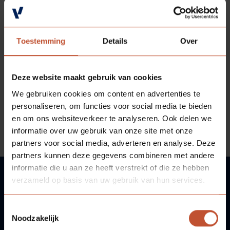
Veelgestelde vragen
Brochures
Technische documentatie
Toestemming
Details
Over
Veelgestelde vragen
Deze website maakt gebruik van cookies
We gebruiken cookies om content en advertenties te
personaliseren, om functies voor social media te bieden
en om ons websiteverkeer te analyseren. Ook delen we
informatie over uw gebruik van onze site met onze
partners voor social media, adverteren en analyse. Deze
partners kunnen deze gegevens combineren met andere
informatie die u aan ze heeft verstrekt of die ze hebben
verzameld op basis van uw gebruik van hun services.
VRAGEN?
Toestemmingsselectie
Noodzakelijk
WIJ HELPEN U GRAAG!