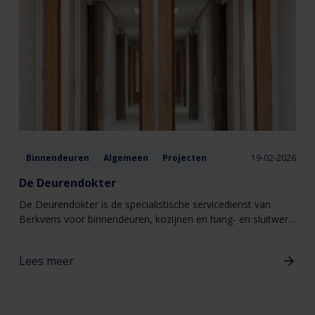
Binnendeuren
Algemeen
Projecten
19-02-2026
De Deurendokter
De Deurendokter is de specialistische servicedienst van
Berkvens voor binnendeuren, kozijnen en hang‑ en sluitwerk.
Eén aanspreekpunt voor alles wat met deuren te maken
heeft, van kleine afstellingen tot gerichte reparaties
Lees meer