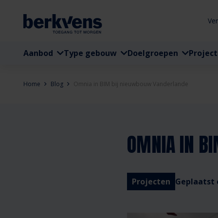
Ve
Aanbod
Type gebouw
Doelgroepen
Projec
Home
Blog
Omnia in BIM bij nieuwbouw Vanderlande
OMNIA IN B
Projecten
Geplaatst 