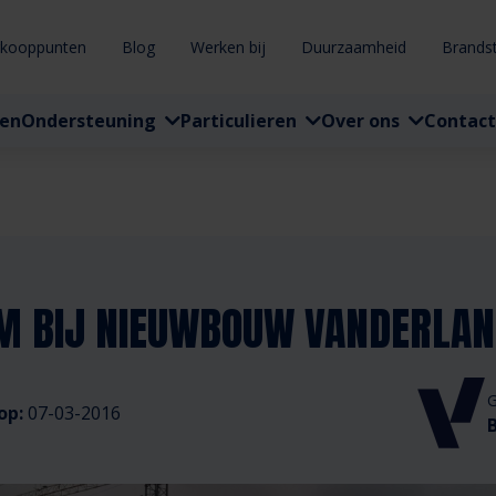
rkooppunten
Blog
Werken bij
Duurzaamheid
Brands
ten
Ondersteuning
Particulieren
Over ons
Contact
IM BIJ NIEUWBOUW VANDERLA
G
op:
07-03-2016