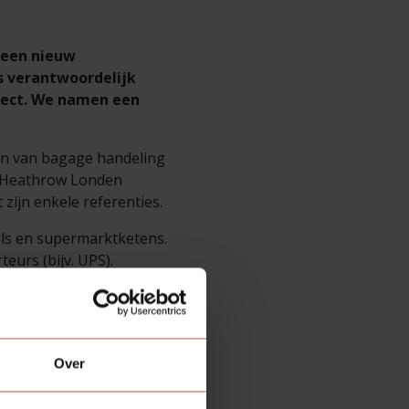
 een nieuw
s verantwoordelijk
oject. We namen een
en van bagage handeling
s: Heathrow Londen
 zijn enkele referenties.
ls en supermarktketens.
eurs (bijv. UPS).
n BIM door Leenders
a is het
CU (Bestel Concept
as zijn gekomen.
Over
e innovatieve