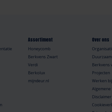
Assortiment
Over ons
ntatie
Honeycomb
Organisati
Berkvens Zwart
Duurzaam
Verdi
Berkvens v
Berkolux
Projecten
mijndeur.nl
Werken bi
Algemene
Disclaimer
en
Cookiever