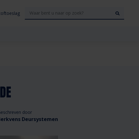
toftoeslag
NDE
eschreven door
Berkvens Deursystemen