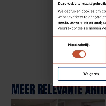
tegelstelmal (op aanvra
Deze website maakt gebruik
We gebruiken cookies om cont
Dit project wordt uitgev
websiteverkeer te analyseren
media, adverteren en analys
verstrekt of die ze hebben v
Toestemmingsselectie
Terug naar overzicht
Noodzakelijk
Weigeren
MEER RELEVANTE ARTI