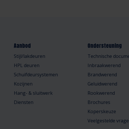
Aanbod
Ondersteuning
Stijl/lakdeuren
Technische docume
HPL deuren
Inbraakwerend
Schuifdeursystemen
Brandwerend
Kozijnen
Geluidwerend
Hang- & sluitwerk
Rookwerend
Diensten
Brochures
Koperskeuze
Veelgestelde vrag