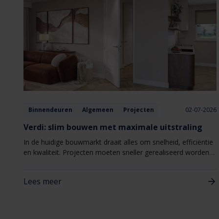
Binnendeuren
Algemeen
Projecten
02-07-2026
Verdi: slim bouwen met maximale uitstraling
In de huidige bouwmarkt draait alles om snelheid, efficiëntie
en kwaliteit. Projecten moeten sneller gerealiseerd worden,
zonder concessies te doen aan uitstraling of woonbeleving.
Juist daarom wint Verdi van Berkvens steeds meer terrein
Lees meer
binnen nieuwbouw- en woningbouwprojecten. Verdi
combineert een hoogwaardige uitstraling met een slimme,
seriematige totaaloplossing die het bouwproces
vereenvoudigt.