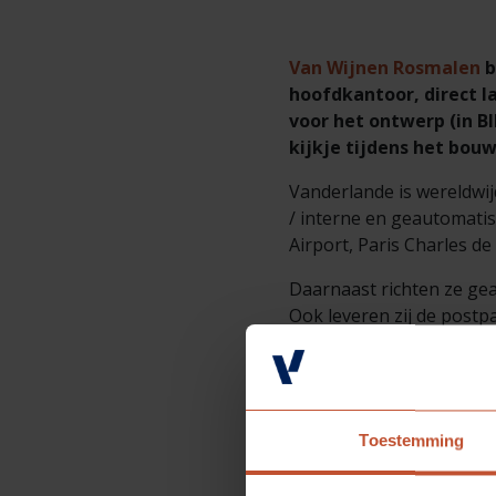
Van Wijnen Rosmalen
b
hoofdkantoor, direct l
voor het ontwerp (in B
kijkje tijdens het bou
Vanderlande is wereldwi
/ interne en geautomati
Airport, Paris Charles de
Daarnaast richten ze ge
Ook leveren zij de postp
Het kantoor biedt uitein
Architecten uit Veghel 
ontwerp rechtstreeks va
Utiliteitsbouw) door Ber
Toestemming
Om de voortgang voor de