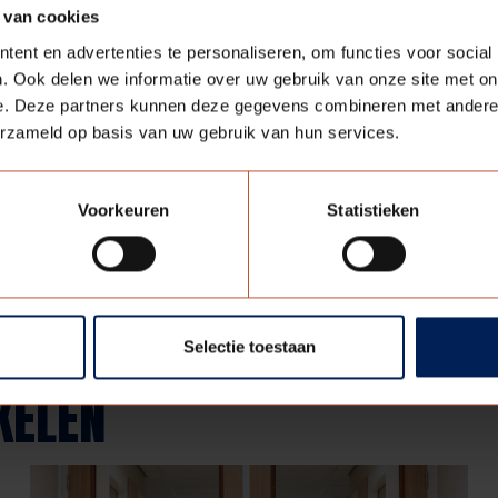
ag bij uw rayonmanager).
 van cookies
ent en advertenties te personaliseren, om functies voor social
oerd in
Omnia
. Berkvens levert
Avento
kozijnen in 2 kleuren
. Ook delen we informatie over uw gebruik van onze site met on
e. Deze partners kunnen deze gegevens combineren met andere i
erzameld op basis van uw gebruik van hun services.
Deel deze pagina:
Voorkeuren
Statistieken
Selectie toestaan
KELEN