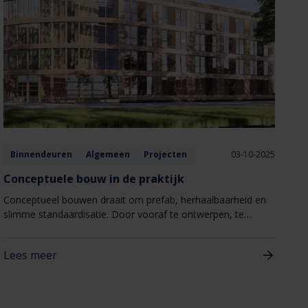
Binnendeuren
Algemeen
Projecten
03-10-2025
Conceptuele bouw in de praktijk
Conceptueel bouwen draait om prefab, herhaalbaarheid en
slimme standaardisatie. Door vooraf te ontwerpen, te
engineeren en in de fabriek te produceren, wordt de
bouwtijd verkort, de faalkosten beperkt en de kwaliteit
Lees meer
geborgd.