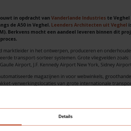
ouwt in opdracht van
Vanderlande Industries
te Veghel
angs de A50 in Veghel.
Leenders Architecten uit Veghel
i
IM). Berkvens mocht een aandeel leveren binnen dit pr
wproces.
jd marktleider in het ontwerpen, produceren en onderhoud
seerde transport-sorteer systemen. Grote vliegvelden zoal
 Gaulle Airport, J.F. Kennedy Airport New York, Sidney Airport
automatiseerde magazijnen in voor webwinkels, groothande
akket-verwerkingslocaties van grote internationale transport
delijk plaats aan 1000 werknemers. Dit werk is ontworpen i
met gebruikmaking van de BIM-modellen van Berkvens. Daarn
nuit het BIM-model vertaald en definitief ontworpen naar B
kvens. Bijzonder is hier dat er geen 2D tekeningen aan te p
Details
 tegelzetter te garanderen wordt gebruik gemaakt van onz