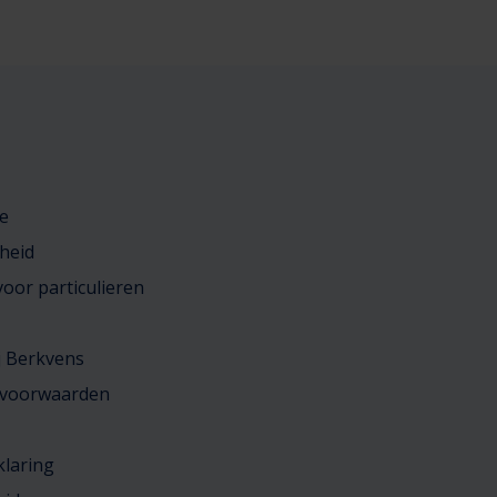
e
heid
oor particulieren
j Berkvens
 voorwaarden
klaring