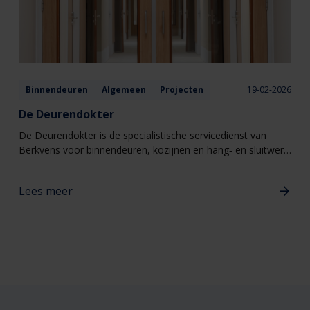
Binnendeuren
Algemeen
Projecten
19-02-2026
De Deurendokter
De Deurendokter is de specialistische servicedienst van
Berkvens voor binnendeuren, kozijnen en hang‑ en sluitwerk.
Eén aanspreekpunt voor alles wat met deuren te maken
heeft, van kleine afstellingen tot gerichte reparaties
Lees meer