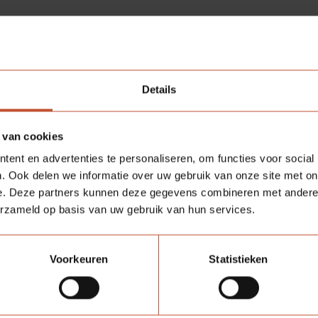
che plek in Eindhoven.
ompany
en
Being
Development
Details
 Company
 van cookies
nische toren biedt een nieuwe dimensie aan het wonen in 
ent en advertenties te personaliseren, om functies voor social
 tussen de groene TU/e Campus en de binnenstad. In de tor
. Ook delen we informatie over uw gebruik van onze site met on
en en kleine studio’s. Allen met een prachtig uitzicht over 
e. Deze partners kunnen deze gegevens combineren met andere i
10 koop- en huurappartementen. Naast woningen is er op d
erzameld op basis van uw gebruik van hun services.
iedt de BunkerToren plek voor bedrijven (2.750 m2) die ond
Voorkeuren
Statistieken
it mooie Brabantse project leveren. Naast alle binnendeure
euren
incl. het
Omnia
concept.