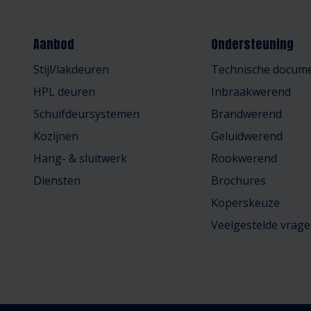
Aanbod
Ondersteuning
Stijl/lakdeuren
Technische docume
HPL deuren
Inbraakwerend
Schuifdeursystemen
Brandwerend
Kozijnen
Geluidwerend
Hang- & sluitwerk
Rookwerend
Diensten
Brochures
Koperskeuze
Veelgestelde vrag