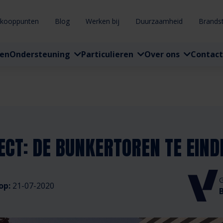
rkooppunten
Blog
Werken bij
Duurzaamheid
Brands
ten
Ondersteuning
Particulieren
Over ons
Contact
ECT: DE BUNKERTOREN TE EIN
G
op:
21-07-2020