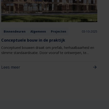
Binnendeuren
Algemeen
Projecten
03-10-2025
Conceptuele bouw in de praktijk
Conceptueel bouwen draait om prefab, herhaalbaarheid en
slimme standaardisatie. Door vooraf te ontwerpen, te
engineeren en in de fabriek te produceren, wordt de
bouwtijd verkort, de faalkosten beperkt en de kwaliteit
Lees meer
geborgd.