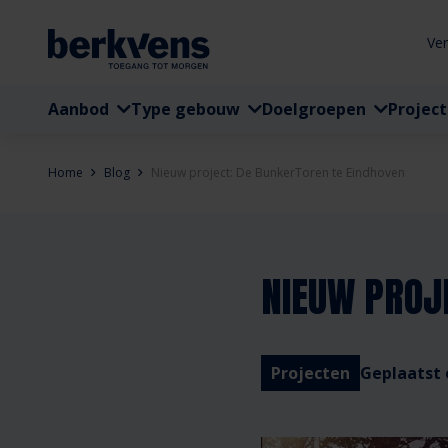
Ve
Aanbod
Type gebouw
Doelgroepen
Projec
Home
Blog
Nieuw project: De BunkerToren te Eindhoven
NIEUW PROJ
Projecten
Geplaatst 