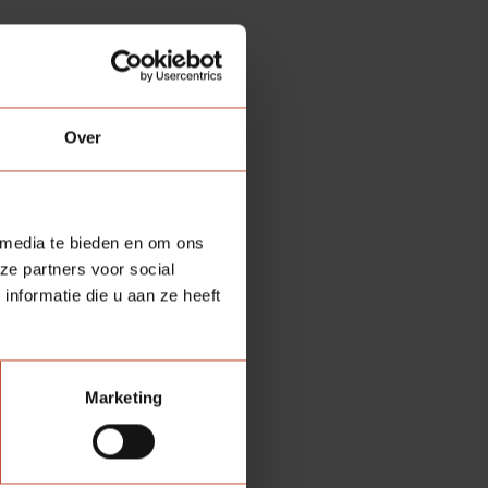
Over
Eindhoven. De woontoren
 media te bieden en om ons
en bevinden zich
ze partners voor social
de stad. In totaal
nformatie die u aan ze heeft
e begane grond een
erdeel willen uitmaken
Marketing
n en kozijnen, levert