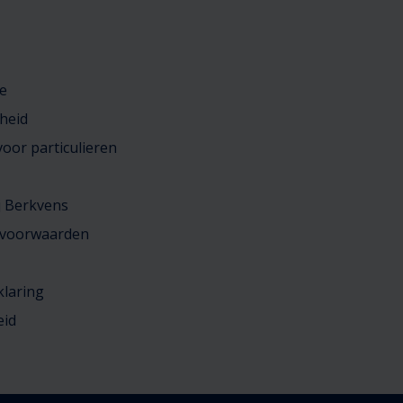
e
heid
oor particulieren
j Berkvens
 voorwaarden
klaring
eid