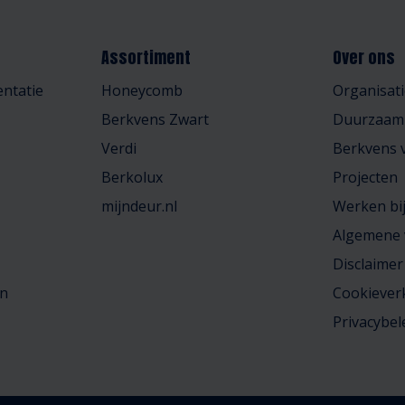
Assortiment
Over ons
ntatie
Honeycomb
Organisati
Berkvens Zwart
Duurzaam
Verdi
Berkvens v
Berkolux
Projecten
mijndeur.nl
Werken bi
Algemene
Disclaimer
en
Cookiever
Privacybel