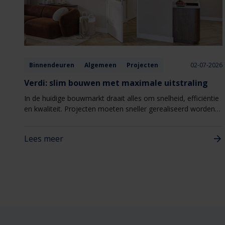
Binnendeuren
Algemeen
Projecten
02-07-2026
Verdi: slim bouwen met maximale uitstraling
In de huidige bouwmarkt draait alles om snelheid, efficiëntie
en kwaliteit. Projecten moeten sneller gerealiseerd worden,
zonder concessies te doen aan uitstraling of woonbeleving.
Juist daarom wint Verdi van Berkvens steeds meer terrein
Lees meer
binnen nieuwbouw- en woningbouwprojecten. Verdi
combineert een hoogwaardige uitstraling met een slimme,
seriematige totaaloplossing die het bouwproces
vereenvoudigt.