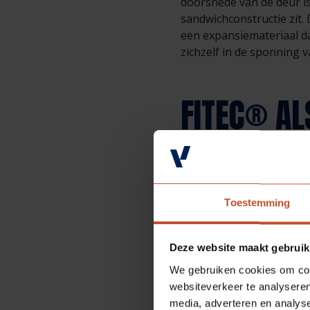
doorsnede van de deur is t
sandwichconstructie zit
een expansiemateriaal da
zichzelf in de sponning 
FITEC® AL
ANDERE M
Mijn klanten geven de vo
gebouw opleveren dat ond
Toestemming
dat een uitdaging. Een 
brandwerende strips. Dez
Deze website maakt gebruik
afsluiting te creëren. Ma
van de deur en blootstel
We gebruiken cookies om cont
van de deur afvallen.
websiteverkeer te analyseren
media, adverteren en analys