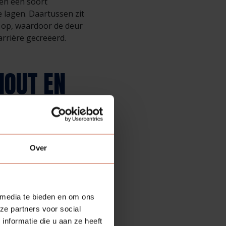
en een soort
 lagen. Daartussen zit
l op, waardoor de deur
arrière gecreëerd.
HOUT EN
illen tenslotte een
ijft. Bij branddeuren is
Over
 met behulp van
op bij brand om zo een
ig. Veelvuldig gebruik
ips verweren of zelfs
 media te bieden en om ons
ze partners voor social
nformatie die u aan ze heeft