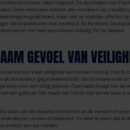
: roodhoutbronnen raken uitgeput. De deurkaders van Fitec
alen. Deze materialen hebben alle voordelen van (rood)hou
werkingsmogelijkheden, maar niet de nadelige effecten op 
ger van branddeuren met roodhout. Bij Berkvens Deursyst
leverancier ons hele assortiment volledig FSC te hebben.
AAM GEVOEL VAN VEILIGH
j onze klanten staat veiligheid van mensen voorop. Fitec
®
zo
n de binnendeur gegarandeerd blijft. Een brandwerende bi
garantie voor een veilig gebouw. Daarnaast draagt het als
 van een gebouw. Dat maakt dat Fitec
®
mijn eerste keus is 
. Op basis van de nieuwste technieken en de wensen en eise
rende deuren continu ontwikkelen. Zo weet ik zeker dat ik al
me product aan kan bieden.