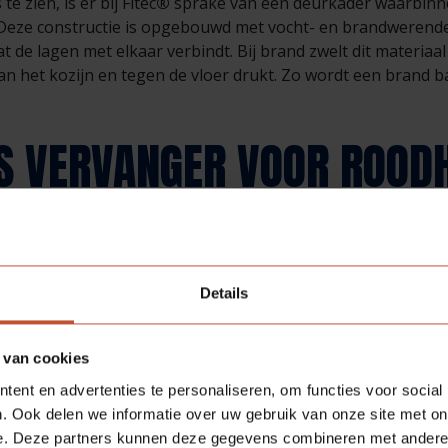
e zien, is er bij Fitec
®
sprake van een deurkader waarbinn
. Deze constructie is opgebouwd met vocht- en brandwerende
t de lagen met elkaar verbindt. Bij brand zwelt dit materiaa
van het kozijn en tegen de vloer drukt. Zo wordt een brand b
S VERVANGER VOOR ROOD
ATERIALEN
orkeur aan producten en materialen die lang mee gaan. Zij w
erhoudsvriendelijk is en waarvan de glans lang behouden bl
Details
veelgebruikte methode om deuren brandwerend te maken, is
e strips zitten aan de buitenkant van een deur en zwellen 
 van cookies
ar doordat de strips buiten de deur zitten, zijn ze erg gevoel
ling aan zowel zon en vocht kunnen ervoor zorgen dat de str
ent en advertenties te personaliseren, om functies voor social
. Ook delen we informatie over uw gebruik van onze site met on
e. Deze partners kunnen deze gegevens combineren met andere i