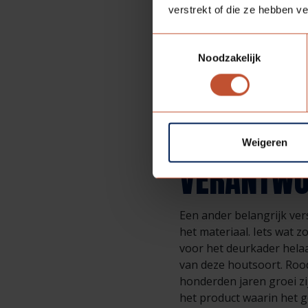
Fitec
®
voorkomt deze sli
verstrekt of die ze hebben v
kantlat of Topkant
kanta
beschermd tegen beschad
Toestemmingsselectie
natuurlijk hout is namel
Noodzakelijk
scheluwtrekken van deur
dagelijks gebruik vele ma
FITEC® AL
Weigeren
VERANTWO
Een ander belangrijk ver
het materiaal. Iets wat 
voor het deurkader hela
van deze houtsoort. Rood
honderden jaren groei zi
het product waarin het 