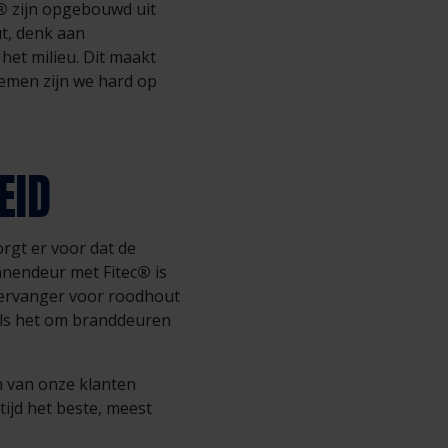
®
zijn opgebouwd uit
t, denk aan
het milieu. Dit maakt
emen zijn we hard op
EID
rgt er voor dat de
nnendeur met Fitec
®
is
 vervanger voor roodhout
als het om branddeuren
n van onze klanten
tijd het beste, meest