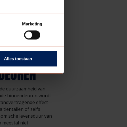
stoppen’ achter de
al van de deur
tief voor hout. In
t krom- of
Marketing
op kromtrekken in het
Alles toestaan
DEUREN
 de duurzaamheid van
rende binnendeuren wordt
randvertragende effect
tientallen of zelfs
onomische levensduur van
 meestal niet