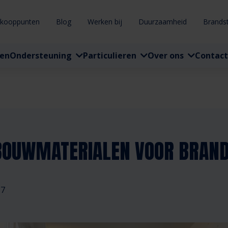
rkooppunten
Blog
Werken bij
Duurzaamheid
Brands
ten
Ondersteuning
Particulieren
Over ons
Contact
BOUWMATERIALEN VOOR BRAN
17