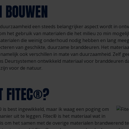
M BOUWEN
t duurzaamheid een steeds belangrijker aspect wordt in ont
 om het gebruik van materialen die het milieu zo min mogelij
aterialen die weinig onderhoud nodig hebben en lang meeg
lecteren van geschikte, duurzame branddeuren. Het materiaa
amelijk ook verschillen in mate van duurzaamheid. Zelf gee
ns Deursystemen ontwikkeld materiaal voor branddeuren da
zijn voor de natuur.
T FITEC®?
®
is best ingewikkeld, maar ik waag een poging om
nier uit te leggen. Fitec
®
is het materiaal wat in
is om het samen met de overige materialen brandwerend te