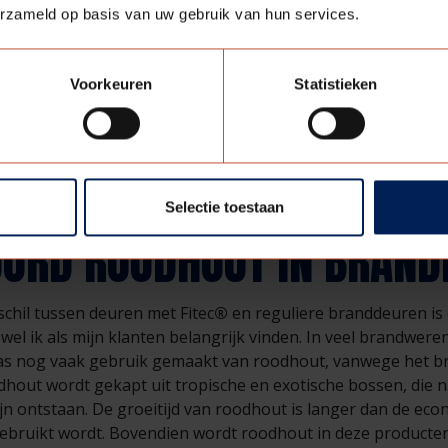
jtage door het brandwerende materiaal als het ware te ‘ver
erzameld op basis van uw gebruik van hun services.
fwerking van de deur. Hierdoor is het belangrijkste materia
igingen. Daarnaast is Fitec
®
een sterk en duurzaam alterna
ijk ‘spanning’ aanwezig. Deze spanning kan resulteren in he
Voorkeuren
Statistieken
en. Deze spanning ontbreekt bij Fitec
®
, waardoor de kans 
len kleiner is.
S VERVANGER VOOR NIET-
Selectie toestaan
ORD ROODHOUT IN BRAND
schil tussen deuren met Fitec
®
en reguliere branddeuren is
zowel ik als mijn klanten belangrijk vinden. In veel brandwe
as nog vaak gebruik gemaakt van roodhout, vanwege het b
hout wordt gekapt uit tropische en exotische bossen, die na 
jn ontstaan. De groeitijd van roodhout is langer dan de ec
gebruikt wordt. Bovendien wordt roodhout in deze producten