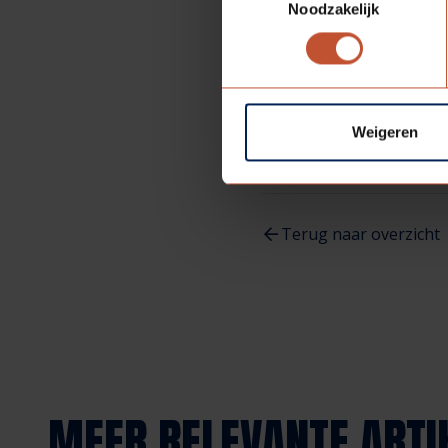
In mijn ogen is het belan
Noodzakelijk
verder belangrijk een ve
het geval is en we hebb
geslaagd.
Weigeren
Terug naar overzicht
MEER RELEVANTE ARTI