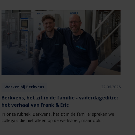
Werken bij Berkvens
22-06-2026
Berkvens, het zit in de familie - vaderdageditie:
het verhaal van Frank & Eric
In onze rubriek 'Berkvens, het zit in de familie' spreken we
collega's die niet alleen op de werkvloer, maar ook
daarbuiten aan elkaar verbonden zijn. Speciaal ter ere van
Vaderdag delen Frank en Eric van Berlo hun verhaal. Als