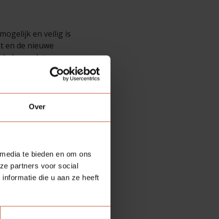
gelijk en veilig is
at en de nieuwe
kkelen zodat
aatsvinden binnen
n van de
Over
den is een tweede. Is dit
 media te bieden en om ons
k best vaak gebruik. Ik
ze partners voor social
nformatie die u aan ze heeft