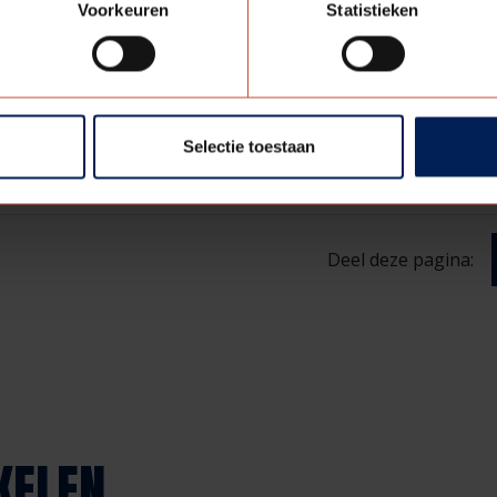
grijkste om plezier te hebben in hetgeen je doet. Als leiding
Voorkeuren
Statistieken
ilige werkomgeving te creëren zodat we als team optimaal k
en mooie technisch uitdagende stappen kunnen zetten is mi
Selectie toestaan
Deel deze pagina:
KELEN