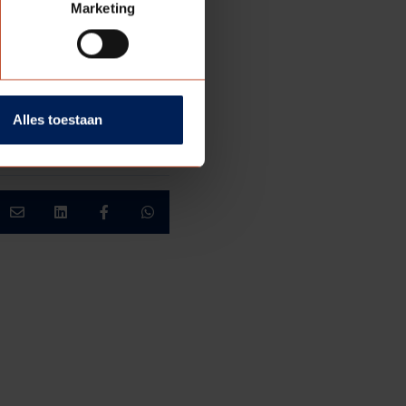
gevende vind ik het
Marketing
unnen presteren. Als dit
jn werkdag
Alles toestaan