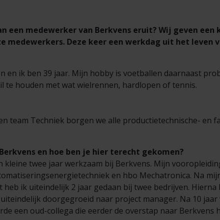
an een medewerker van Berkvens eruit? Wij geven een k
ze medewerkers.​ Deze keer een werkdag uit het leven v
n en ik ben 39 jaar. Mijn hobby is voetballen daarnaast prob
il te houden met wat wielrennen, hardlopen of tennis.
n team Techniek borgen we alle productietechnische- en fac
j Berkvens en hoe ben je hier terecht gekomen?
 kleine twee jaar werkzaam bij Berkvens. Mijn vooropleidi
tomatiseringsenergietechniek en hbo Mechatronica. Na mij
 heb ik uiteindelijk 2 jaar gedaan bij twee bedrijven. Hiern
uiteindelijk doorgegroeid naar project manager.
Na 10 jaar 
erde een oud-collega die eerder de overstap naar Berkvens