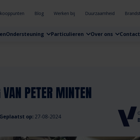
rkooppunten
Blog
Werken bij
Duurzaamheid
Brands
ten
Ondersteuning
Particulieren
Over ons
Contact
 VAN PETER MINTEN
G
Geplaatst op:
27-08-2024