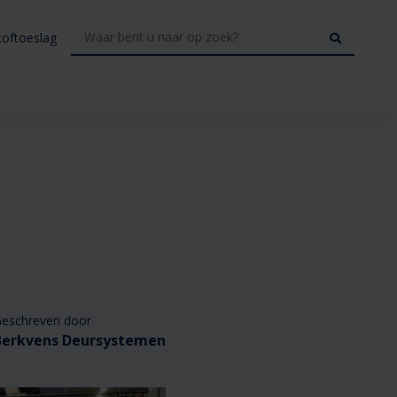
toftoeslag
eschreven door
Berkvens Deursystemen