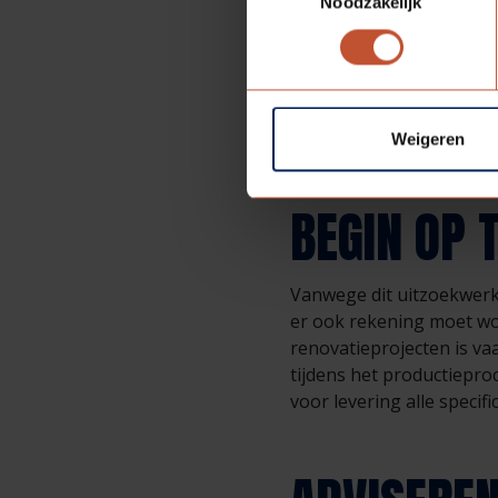
Noodzakelijk
Dat begint bij het goed 
kozijn ietwat scheef, ve
scharnierkrozingen per 
precies in dat ene specif
alle vragen en antwoorde
Weigeren
BEGIN OP T
Vanwege dit uitzoekwerk
er ook rekening moet wo
renovatieprojecten is v
tijdens het productiepro
voor levering alle specif