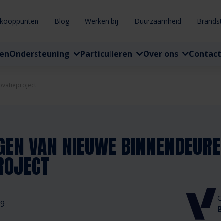
rkooppunten
Blog
Werken bij
Duurzaamheid
Brands
ten
Ondersteuning
Particulieren
Over ons
Contact
ovatieproject
GEN VAN NIEUWE BINNENDEURE
ROJECT
G
19