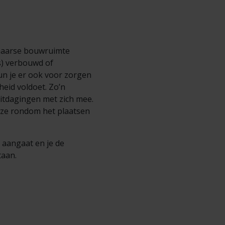
chaarse bouwruimte
s) verbouwd of
un je er ook voor zorgen
eid voldoet. Zo’n
uitdagingen met zich mee.
jze rondom het plaatsen
 aangaat en je de
taan.