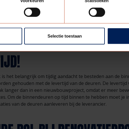
Voorkeuren
Statistieken
inmeten van de deuren. Het bestaande kozijn is daarbij het u
rvormd of verkeerd gezet? Dan wordt de binnendeur hierop a
kozijn op een andere plek? Dan wordt er per kozijn een deu
ieke kozijn past. Het resultaat van de inmeting is een uitge
n van iedere afzonderlijke deur in jouw renovatieproject.
Selectie toestaan
IJD!
 is het belangrijk om tijdig aandacht te besteden aan de b
rden gehouden met de levertijd van de deuren. De levertijd
aak langer dan in een nieuwbouwproject, omdat er meer bew
ces. Om de binnendeuren op tijd binnen te hebben moet je i
icaties van de deuren aanleveren bij de leverancier.