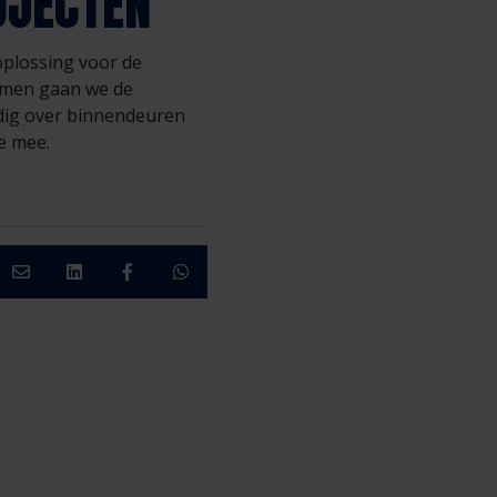
OJECTEN
oplossing voor de
samen gaan we de
odig over binnendeuren
e mee.