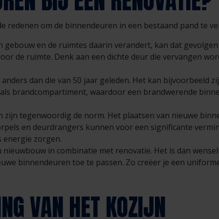
REN BIJ EEN RENOVATIE?
oede redenen om de binnendeuren in een bestaand pand te v
en gebouw en de ruimtes daarin verandert, kan dat gevolge
 voor de ruimte. Denk aan een dichte deur die vervangen wo
n anders dan die van 50 jaar geleden. Het kan bijvoorbeeld z
als brandcompartiment, waardoor een brandwerende binn
zijn tegenwoordig de norm. Het plaatsen van nieuwe bin
orpels en deurdrangers kunnen voor een significante vermi
s energie zorgen.
n nieuwbouw in combinatie met renovatie. Het is dan wenseli
uwe binnendeuren toe te passen. Zo creëer je een uniforme 
ING VAN HET KOZIJN