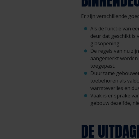
BINNENDEU
Er zijn verschillende g
Als de functie van e
deur dat geschikt is
glasopening.
De regels van nu zij
aangemerkt worden 
toegepast.
Duurzame gebouwen 
toebehoren als vald
warmteverlies en du
Vaak is er sprake va
gebouw dezelfde, nie
DE UITDAG