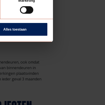
Marketing
itgangspunt. Is het
angepast. Zitten de
r geproduceerd die
breid bestand met daarin
Alles toestaan
innendeuren, ook omdat
 van binnendeuren in
erkingen plaatsvinden
n ieder geval 3 maanden