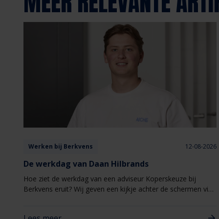
MEER RELEVANTE ARTI
Werken bij Berkvens
12-08-2026
De werkdag van Daan Hilbrands
Hoe ziet de werkdag van een adviseur Koperskeuze bij
Berkvens eruit? Wij geven een kijkje achter de schermen via
de verhalen van onze medewerkers.​ Deze keer een werkdag
uit het leven van Daan Hilbrands.
Lees meer