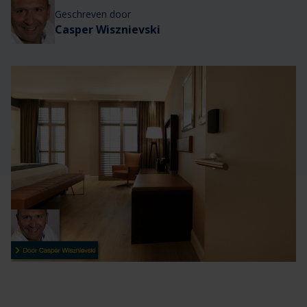
Veelgestelde vragen
Brochures
Geschreven door
Casper Wisznievski
Technische documentatie
Veelgestelde vragen