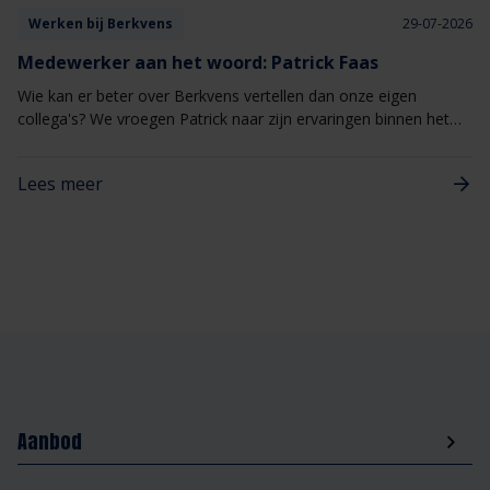
Werken bij Berkvens
29-07-2026
Medewerker aan het woord: Patrick Faas
Wie kan er beter over Berkvens vertellen dan onze eigen
collega's? We vroegen Patrick naar zijn ervaringen binnen het
bedrijf en waarom het voor hem een fijne plek is om te werken.
Lees meer
Aanbod