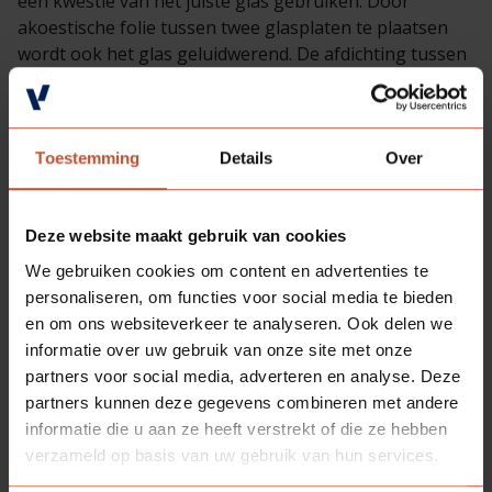
een kwestie van het juiste glas gebruiken. Door
akoestische folie tussen twee glasplaten te plaatsen
wordt ook het glas geluidwerend. De afdichting tussen
glas en deur moet dan wel weer naadloos zijn. Om toch
weer een stukje extra privacy te creëren kun je kiezen
voor een matte folie of verstelbare
jaloezieën
in het
glas.
Toestemming
Details
Over
COMBINATIE GELUID- EN
Deze website maakt gebruik van cookies
BRANDWERENDE BINNENDEUREN
We gebruiken cookies om content en advertenties te
personaliseren, om functies voor social media te bieden
en om ons websiteverkeer te analyseren. Ook delen we
Waar geluidwerendheid vaak een keuze is, is
informatie over uw gebruik van onze site met onze
brandwerendheid van deuren een vereiste in de
partners voor social media, adverteren en analyse. Deze
utiliteitsbouw. Hoewel brand- en geluidwerendheid
partners kunnen deze gegevens combineren met andere
constructie technisch tegenstrijdig zijn, zijn deze twee
informatie die u aan ze heeft verstrekt of die ze hebben
belangrijke technische eigenschappen goed te
verzameld op basis van uw gebruik van hun services.
combineren in
één binnendeur
. Als eerste in de EU