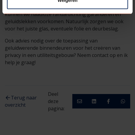
Weigeren
glasopening in de deur en de deur in het kozijn. Zo
kunnen we naadloze randafdichting garanderen en
geluidslekken voorkomen. Natuurlijk zorgen we ook
voor het juiste glas, eventuele folie en deurbeslag.
Ook advies nodig over de toepassing van
geluidwerende binnendeuren voor het creëren van
privacy in een utiliteitsgebouw? Neem contact op en ik
help je graag!
Deel
Terug naar
deze
overzicht
pagina: