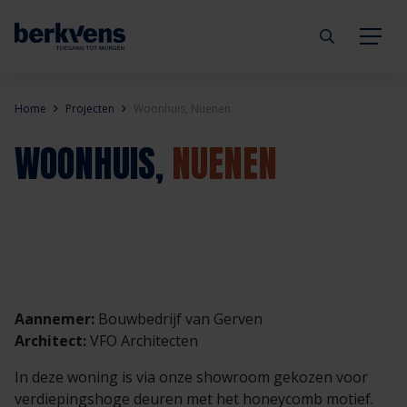
Terug
Terug
Terug
Terug
Terug
Terug
Home
Projecten
Woonhuis, Nuenen
WOONHUIS,
NUENEN
Deuren
Eengezinswoning
Aannemer
Inbraakwerend
mijndeur.nl
Blog
Kozijnen
Meergezinswoning
Architect
Brandwerend
Webshop
Organisatie
Hang- & sluitwerk
Utiliteitsgebouw
Projectontwikkelaar
Geluidwerend
Inspiratie
Duurzaamheid
Diensten
Prefab woning
Handelspartner
Rookwerend
Verkooppunten
GND Garantiedeuren
Aannemer:
Bouwbedrijf van Gerven
Architect:
VFO Architecten
Technische documentatie
Duurzaamheid
Veelgestelde vragen
Werken bij Berkvens
In deze woning is via onze showroom gekozen voor
verdiepingshoge deuren met het honeycomb motief.